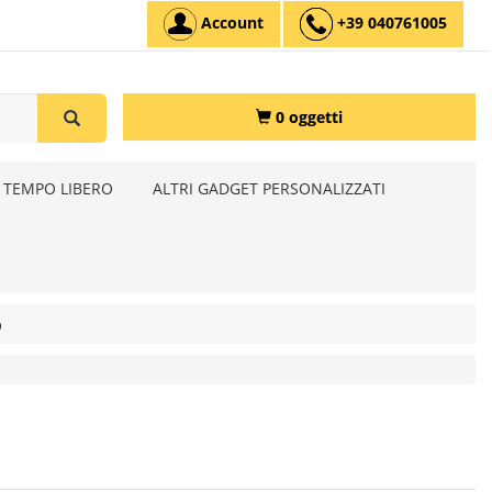
Account
+39 040761005
0 oggetti
 TEMPO LIBERO
ALTRI GADGET PERSONALIZZATI
o