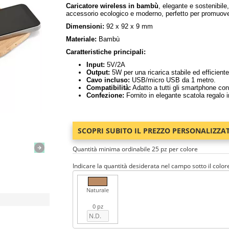
Caricatore wireless in bambù
, elegante e sostenibile
accessorio ecologico e moderno, perfetto per promuover
Dimensioni:
92 x 92 x 9 mm
Materiale:
Bambù
Caratteristiche principali:
Input:
5V/2A
Output:
5W per una ricarica stabile ed efficiente
Cavo incluso:
USB/micro USB da 1 metro.
Compatibilità:
Adatto a tutti gli smartphone con 
Confezione:
Fornito in elegante scatola regalo in
SCOPRI SUBITO IL PREZZO PERSONALIZZA
Quantità minima ordinabile 25 pz per colore
Indicare la quantità desiderata nel campo sotto il color
Naturale
0 pz