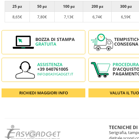
25 pz
50 pz
100 pz
200 pz
300 pz
8,65€
7,80€
7,13€
6,74€
6,59€
BOZZA DI STAMPA
TEMPISTIC
GRATUITA
CONSEGNA
ASSISTENZA
PROCEDURA
+39 040761005
D'ACQUISTO
PAGAMENT
INFO@EASYGADGET.IT
RICHIEDI MAGGIORI INFO
VALUTA IL TU
TECNICHE DI
Serigrafia, tampo
digitale scopri 