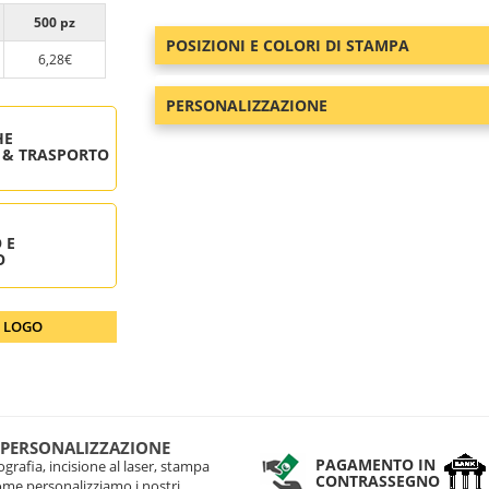
500 pz
POSIZIONI E COLORI DI STAMPA
6,28€
PERSONALIZZAZIONE
HE
 & TRASPORTO
 E
O
O LOGO
 PERSONALIZZAZIONE
PAGAMENTO IN
grafia, incisione al laser, stampa
CONTRASSEGNO
come personalizziamo i nostri