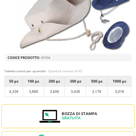
CODICE PRODOTTO:
05104
Tabella sconti per quantità
- Quantità minima 50 PZ
50 pz
100 pz
200 pz
300 pz
500 pz
1000 pz
4,33€
3,88€
3,60€
3,43€
3,17€
3,01€
BOZZA DI STAMPA
GRATUITA