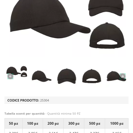
CODICE PRODOTTO:
25304
Tabella sconti per quantità
- Quantità minima 50 PZ
50 pz
100 pz
200 pz
300 pz
500 pz
1000 pz