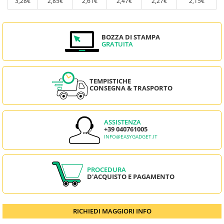
3,28€
2,85€
2,61€
2,47€
2,27€
2,15€
BOZZA DI STAMPA
GRATUITA
TEMPISTICHE
CONSEGNA & TRASPORTO
ASSISTENZA
+39 040761005
INFO@EASYGADGET.IT
PROCEDURA
D'ACQUISTO E PAGAMENTO
RICHIEDI MAGGIORI INFO