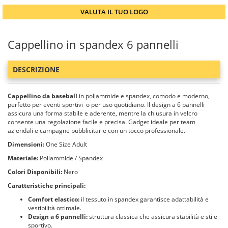
VALUTA IL TUO LOGO
Cappellino in spandex 6 pannelli
DESCRIZIONE
Cappellino da baseball
in poliammide e spandex, comodo e moderno,
perfetto per eventi sportivi o per uso quotidiano. Il design a 6 pannelli
assicura una forma stabile e aderente, mentre la chiusura in velcro
consente una regolazione facile e precisa. Gadget ideale per team
aziendali e campagne pubblicitarie con un tocco professionale.
Dimensioni:
One Size Adult
Materiale:
Poliammide / Spandex
Colori Disponibili:
Nero
Caratteristiche principali:
Comfort elastico:
il tessuto in spandex garantisce adattabilità e
vestibilità ottimale.
Design a 6 pannelli:
struttura classica che assicura stabilità e stile
sportivo.