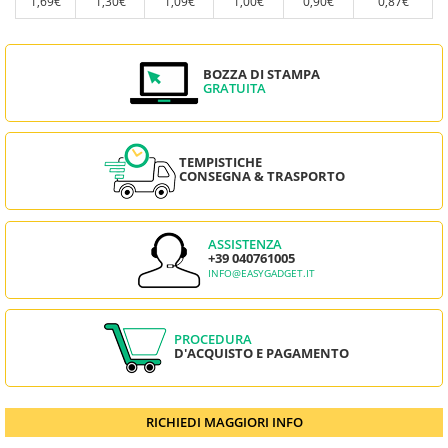
1,69€
1,30€
1,09€
1,00€
0,90€
0,87€
BOZZA DI STAMPA
GRATUITA
TEMPISTICHE
CONSEGNA & TRASPORTO
ASSISTENZA
+39 040761005
INFO@EASYGADGET.IT
PROCEDURA
D'ACQUISTO E PAGAMENTO
RICHIEDI MAGGIORI INFO