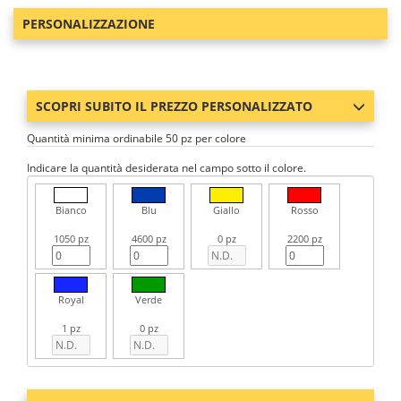
PERSONALIZZAZIONE
SCOPRI SUBITO IL PREZZO PERSONALIZZATO
Quantità minima ordinabile 50 pz per colore
Indicare la quantità desiderata nel campo sotto il colore.
Bianco
Blu
Giallo
Rosso
1050 pz
4600 pz
0 pz
2200 pz
Royal
Verde
1 pz
0 pz