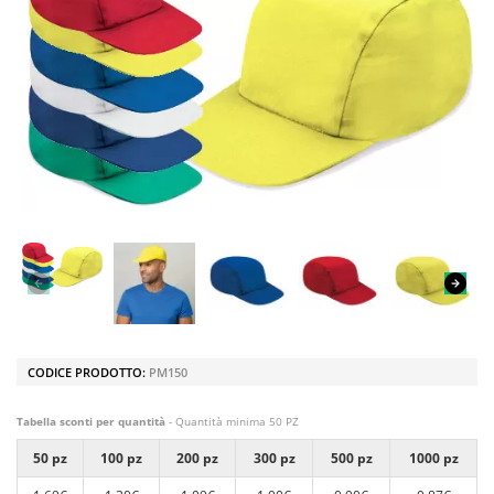
CODICE PRODOTTO:
PM150
Tabella sconti per quantità
- Quantità minima 50 PZ
50 pz
100 pz
200 pz
300 pz
500 pz
1000 pz