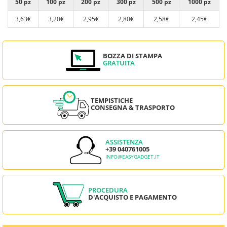
50 pz
100 pz
200 pz
300 pz
500 pz
1000 pz
3,63€
3,20€
2,95€
2,80€
2,58€
2,45€
BOZZA DI STAMPA
GRATUITA
TEMPISTICHE
CONSEGNA & TRASPORTO
ASSISTENZA
+39 040761005
INFO@EASYGADGET.IT
PROCEDURA
D'ACQUISTO E PAGAMENTO