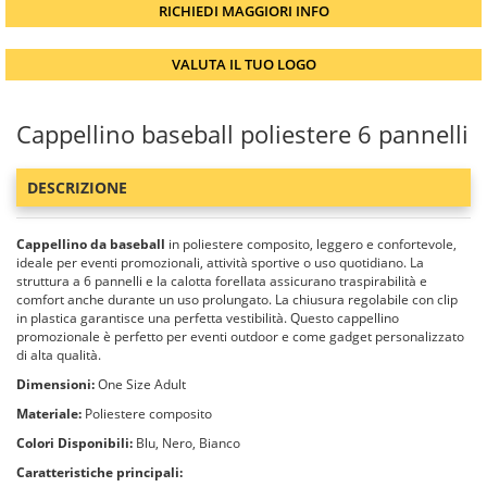
RICHIEDI MAGGIORI INFO
VALUTA IL TUO LOGO
Cappellino baseball poliestere 6 pannelli
DESCRIZIONE
Cappellino da baseball
in poliestere composito, leggero e confortevole,
ideale per eventi promozionali, attività sportive o uso quotidiano. La
struttura a 6 pannelli e la calotta forellata assicurano traspirabilità e
comfort anche durante un uso prolungato. La chiusura regolabile con clip
in plastica garantisce una perfetta vestibilità. Questo cappellino
promozionale è perfetto per eventi outdoor e come gadget personalizzato
di alta qualità.
Dimensioni:
One Size Adult
Materiale:
Poliestere composito
Colori Disponibili:
Blu, Nero, Bianco
Caratteristiche principali: