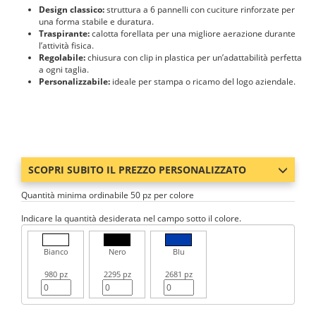
Design classico:
struttura a 6 pannelli con cuciture rinforzate per
una forma stabile e duratura.
Traspirante:
calotta forellata per una migliore aerazione durante
l’attività fisica.
Regolabile:
chiusura con clip in plastica per un’adattabilità perfetta
a ogni taglia.
Personalizzabile:
ideale per stampa o ricamo del logo aziendale.
SCOPRI SUBITO IL PREZZO PERSONALIZZATO
Quantità minima ordinabile 50 pz per colore
Indicare la quantità desiderata nel campo sotto il colore.
Bianco
Nero
Blu
980 pz
2295 pz
2681 pz