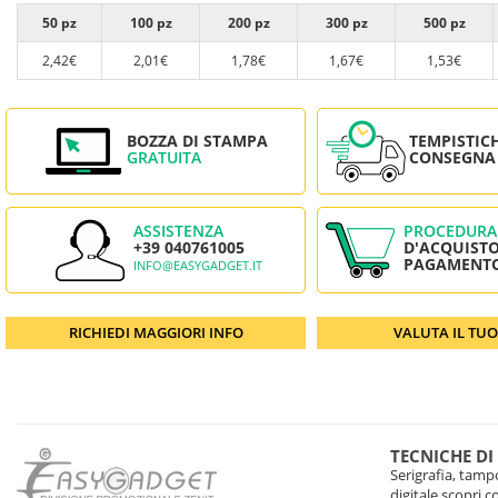
50 pz
100 pz
200 pz
300 pz
500 pz
2,42€
2,01€
1,78€
1,67€
1,53€
BOZZA DI STAMPA
TEMPISTIC
GRATUITA
CONSEGNA
ASSISTENZA
PROCEDURA
+39 040761005
D'ACQUISTO
PAGAMENT
INFO@EASYGADGET.IT
RICHIEDI MAGGIORI INFO
VALUTA IL TU
TECNICHE DI
Serigrafia, tampo
digitale scopri 