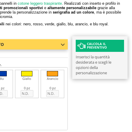
pannelli in
cotone leggero traspirante
. Realizzati con inserto e profilo in
ti promozionali sportivi
e
altamente personalizzabile
grazie alla
mprende la personalizzazione in
serigrafia ad un colore
, ma è possibile
ricromia.
ili
nei colori: nero, rosso, verde, giallo, blu, arancio, e blu royal.
TO
CALCOLA IL
PREVENTIVO
Inserisci la quantità
desiderata e scegli le
e.
opzioni della
personalizzazione
Blu
Giallo
Arancio
 pz
0 pz
0 pz