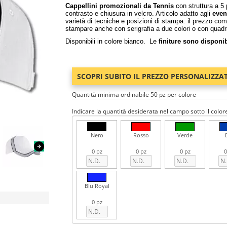
Cappellini promozionali da Tennis
con struttura a 5 
contrasto e chiusura in velcro. Articolo adatto agli
even
varietà di tecniche e posizioni di stampa: il prezzo co
stampare anche con serigrafia a due colori o con quad
Disponibili in colore bianco. Le
finiture sono disponib
SCOPRI SUBITO IL PREZZO PERSONALIZZA
Quantità minima ordinabile 50 pz per colore
Indicare la quantità desiderata nel campo sotto il color
Nero
Rosso
Verde
0 pz
0 pz
0 pz
0
Blu Royal
0 pz