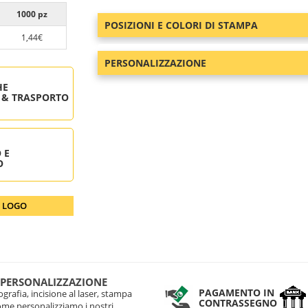
1000 pz
POSIZIONI E COLORI DI STAMPA
1,44€
PERSONALIZZAZIONE
HE
 & TRASPORTO
 E
O
O LOGO
 PERSONALIZZAZIONE
PAGAMENTO IN
grafia, incisione al laser, stampa
CONTRASSEGNO
come personalizziamo i nostri