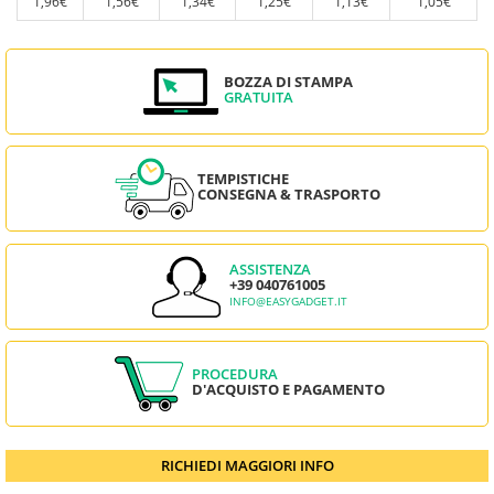
1,96€
1,56€
1,34€
1,25€
1,13€
1,05€
BOZZA DI STAMPA
GRATUITA
TEMPISTICHE
CONSEGNA & TRASPORTO
ASSISTENZA
+39 040761005
INFO@EASYGADGET.IT
PROCEDURA
D'ACQUISTO E PAGAMENTO
RICHIEDI MAGGIORI INFO