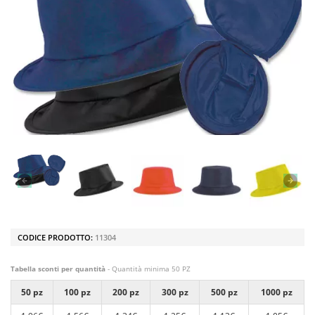
CODICE PRODOTTO:
11304
Tabella sconti per quantità
- Quantità minima 50 PZ
50 pz
100 pz
200 pz
300 pz
500 pz
1000 pz