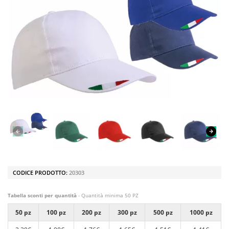
CODICE PRODOTTO:
20303
Tabella sconti per quantità
- Quantità minima 50 PZ
50 pz
100 pz
200 pz
300 pz
500 pz
1000 pz