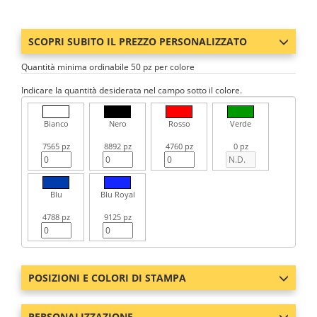
SCOPRI SUBITO IL PREZZO PERSONALIZZATO
Quantità minima ordinabile 50 pz per colore
Indicare la quantità desiderata nel campo sotto il colore.
Bianco
Nero
Rosso
Verde
7565 pz
8892 pz
4760 pz
0 pz
Blu
Blu Royal
4788 pz
9125 pz
POSIZIONI E COLORI DI STAMPA
PERSONALIZZAZIONE