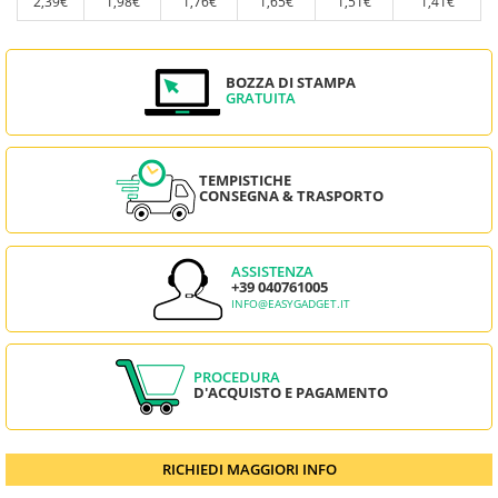
2,39€
1,98€
1,76€
1,65€
1,51€
1,41€
BOZZA DI STAMPA
GRATUITA
TEMPISTICHE
CONSEGNA & TRASPORTO
ASSISTENZA
+39 040761005
INFO@EASYGADGET.IT
PROCEDURA
D'ACQUISTO E PAGAMENTO
RICHIEDI MAGGIORI INFO