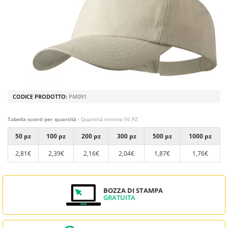
CODICE PRODOTTO:
PM091
Tabella sconti per quantità
- Quantità minima 50 PZ
50 pz
100 pz
200 pz
300 pz
500 pz
1000 pz
2,81€
2,39€
2,16€
2,04€
1,87€
1,76€
BOZZA DI STAMPA
GRATUITA