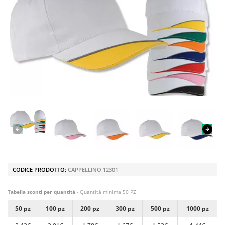
CODICE PRODOTTO:
CAPPELLINO 12301
Tabella sconti per quantità
- Quantità minima 50 PZ
50 pz
100 pz
200 pz
300 pz
500 pz
1000 pz