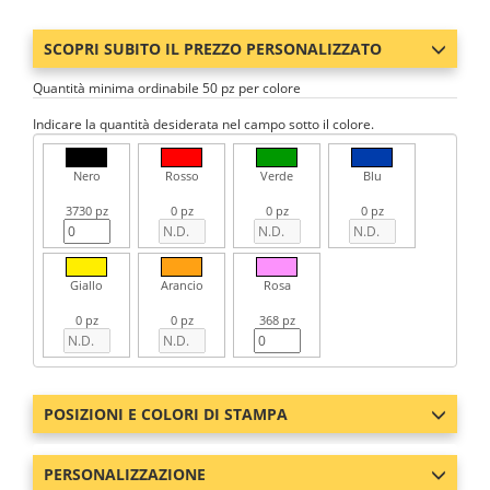
SCOPRI SUBITO IL PREZZO PERSONALIZZATO
Quantità minima ordinabile 50 pz per colore
Indicare la quantità desiderata nel campo sotto il colore.
Nero
Rosso
Verde
Blu
3730 pz
0 pz
0 pz
0 pz
Giallo
Arancio
Rosa
0 pz
0 pz
368 pz
POSIZIONI E COLORI DI STAMPA
PERSONALIZZAZIONE