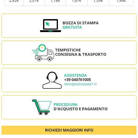
2,42€
2,01€
1,78€
1,67€
1,53€
1,44€
BOZZA DI STAMPA
GRATUITA
TEMPISTICHE
CONSEGNA & TRASPORTO
ASSISTENZA
+39 040761005
INFO@EASYGADGET.IT
PROCEDURA
D'ACQUISTO E PAGAMENTO
RICHIEDI MAGGIORI INFO