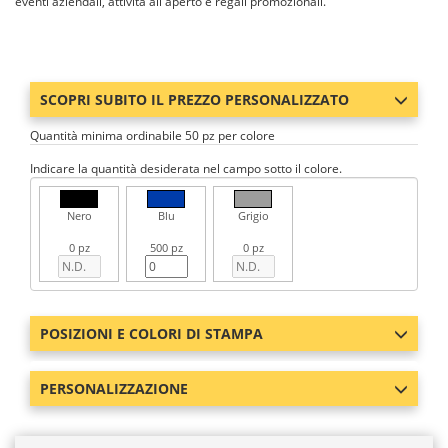
eventi aziendali, attività all'aperto e regali promozionali.
SCOPRI SUBITO IL PREZZO PERSONALIZZATO
Quantità minima ordinabile 50 pz per colore
Indicare la quantità desiderata nel campo sotto il colore.
Nero
Blu
Grigio
0 pz
500 pz
0 pz
POSIZIONI E COLORI DI STAMPA
PERSONALIZZAZIONE