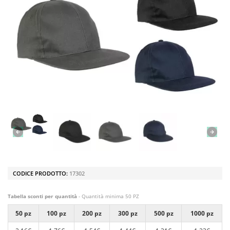
CODICE PRODOTTO:
17302
Tabella sconti per quantità
- Quantità minima 50 PZ
50 pz
100 pz
200 pz
300 pz
500 pz
1000 pz