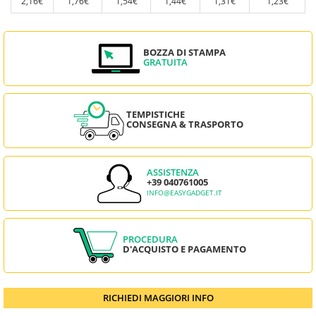
2,16€
1,76€
1,54€
1,44€
1,31€
1,23€
BOZZA DI STAMPA
GRATUITA
TEMPISTICHE
CONSEGNA & TRASPORTO
ASSISTENZA
+39 040761005
INFO@EASYGADGET.IT
PROCEDURA
D'ACQUISTO E PAGAMENTO
RICHIEDI MAGGIORI INFO