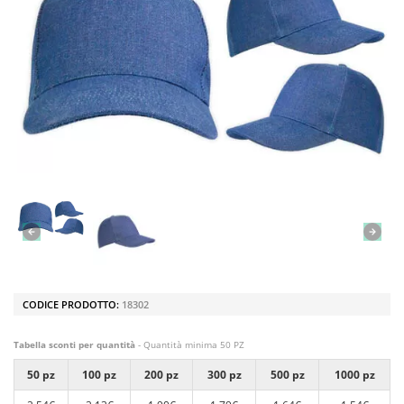
CODICE PRODOTTO:
18302
Tabella sconti per quantità
- Quantità minima 50 PZ
50 pz
100 pz
200 pz
300 pz
500 pz
1000 pz