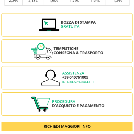
2,54€
2,13€
1,90€
1,79€
1,64€
1,54€
BOZZA DI STAMPA
GRATUITA
TEMPISTICHE
CONSEGNA & TRASPORTO
ASSISTENZA
+39 040761005
INFO@EASYGADGET.IT
PROCEDURA
D'ACQUISTO E PAGAMENTO
RICHIEDI MAGGIORI INFO