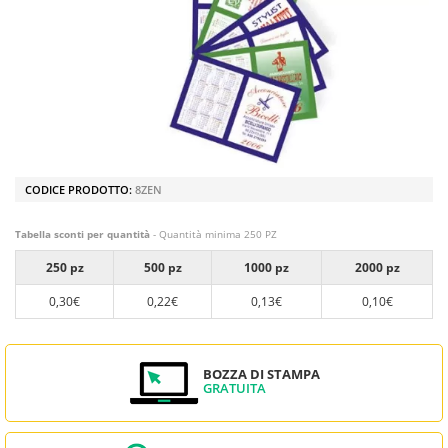
CODICE PRODOTTO:
8ZEN
Tabella sconti per quantità
- Quantità minima 250 PZ
250 pz
500 pz
1000 pz
2000 pz
0,30€
0,22€
0,13€
0,10€
BOZZA DI STAMPA
GRATUITA