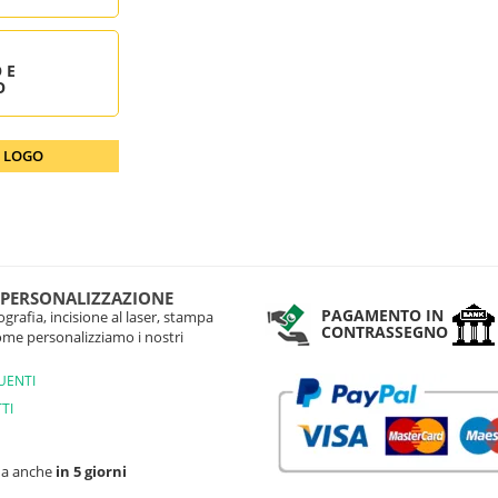
 E
O
O LOGO
 PERSONALIZZAZIONE
PAGAMENTO IN
grafia, incisione al laser, stampa
CONTRASSEGNO
come personalizziamo i nostri
UENTI
TI
na anche
in 5 giorni