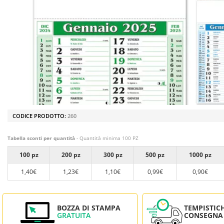
CODICE PRODOTTO:
260
Tabella sconti per quantità
- Quantità minima 100 PZ
100 pz
200 pz
300 pz
500 pz
1000 pz
1,40€
1,23€
1,10€
0,99€
0,90€
BOZZA DI STAMPA
TEMPISTIC
GRATUITA
CONSEGNA