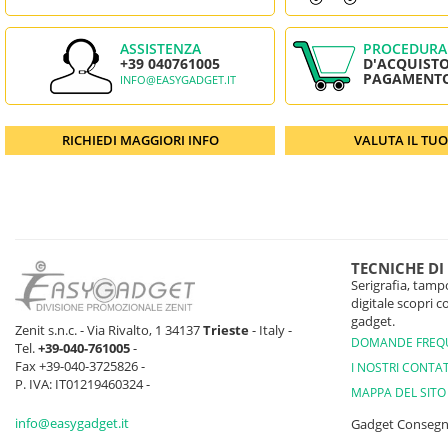
ASSISTENZA
PROCEDURA
+39 040761005
D'ACQUISTO
PAGAMENT
INFO@EASYGADGET.IT
RICHIEDI MAGGIORI INFO
VALUTA IL TU
TECNICHE DI
Serigrafia, tampo
digitale scopri 
gadget.
Zenit s.n.c. - Via Rivalto, 1 34137
Trieste
- Italy -
DOMANDE FREQ
Tel.
+39-040-761005
-
Fax +39-040-3725826 -
I NOSTRI CONTAT
P. IVA: IT01219460324 -
MAPPA DEL SITO
info@easygadget.it
Gadget Conseg