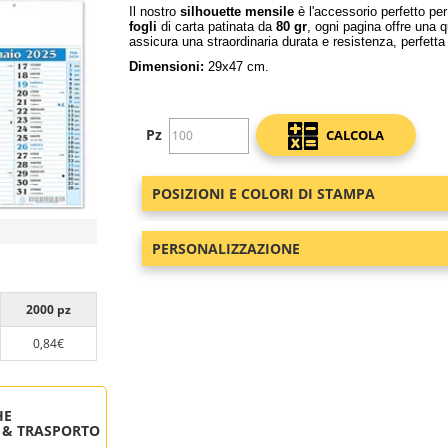
Il nostro
silhouette mensile
è l'accessorio perfetto pe
fogli
di carta patinata da
80 gr
, ogni pagina offre una 
assicura una straordinaria durata e resistenza, perfett
Dimensioni:
29x47 cm.
Pz
CALCOLA
POSIZIONI E COLORI DI STAMPA
PERSONALIZZAZIONE
2000 pz
0,84€
HE
 & TRASPORTO