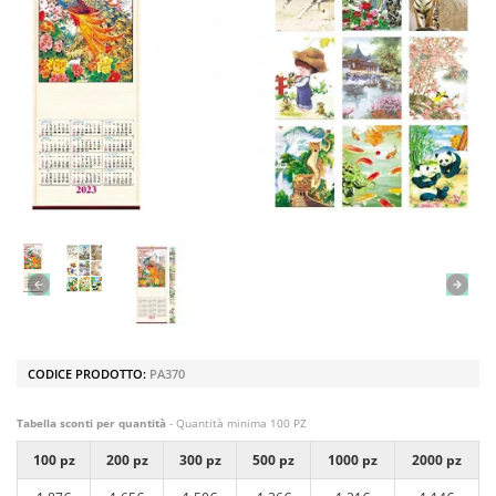
CODICE PRODOTTO:
PA370
Tabella sconti per quantità
- Quantità minima 100 PZ
100 pz
200 pz
300 pz
500 pz
1000 pz
2000 pz