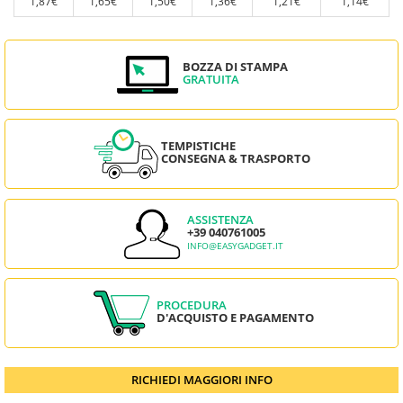
1,87€
1,65€
1,50€
1,36€
1,21€
1,14€
BOZZA DI STAMPA
GRATUITA
TEMPISTICHE
CONSEGNA & TRASPORTO
ASSISTENZA
+39 040761005
INFO@EASYGADGET.IT
PROCEDURA
D'ACQUISTO E PAGAMENTO
RICHIEDI MAGGIORI INFO