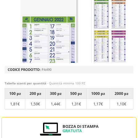
CODICE PRODOTTO:
PA490
Tabella sconti per quantità
- Quantità minima 100 PZ
100 pz
200 pz
300 pz
500 pz
1000 pz
2000 pz
1,81€
1,59€
1,44€
1,31€
1,17€
1,10€
BOZZA DI STAMPA
GRATUITA