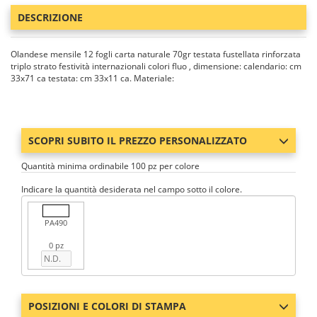
DESCRIZIONE
Olandese mensile 12 fogli carta naturale 70gr testata fustellata rinforzata
triplo strato festività internazionali colori fluo , dimensione: calendario: cm
33x71 ca testata: cm 33x11 ca. Materiale:
SCOPRI SUBITO IL PREZZO PERSONALIZZATO
Quantità minima ordinabile 100 pz per colore
Indicare la quantità desiderata nel campo sotto il colore.
PA490
0 pz
POSIZIONI E COLORI DI STAMPA