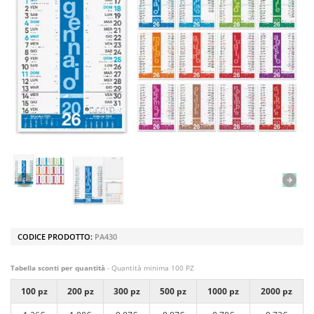
CODICE PRODOTTO:
PA430
Tabella sconti per quantità
- Quantità minima 100 PZ
100 pz
200 pz
300 pz
500 pz
1000 pz
2000 pz