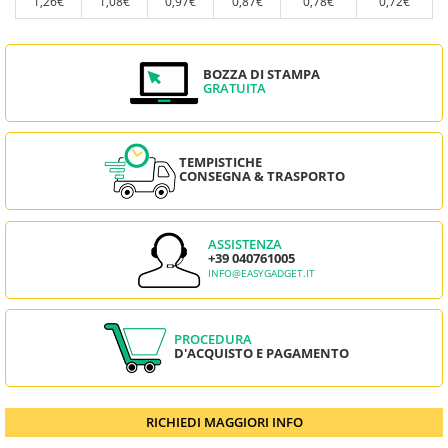
1,26€
1,08€
0,97€
0,87€
0,78€
0,72€
BOZZA DI STAMPA
GRATUITA
TEMPISTICHE
CONSEGNA & TRASPORTO
ASSISTENZA
+39 040761005
INFO@EASYGADGET.IT
PROCEDURA
D'ACQUISTO E PAGAMENTO
RICHIEDI MAGGIORI INFO