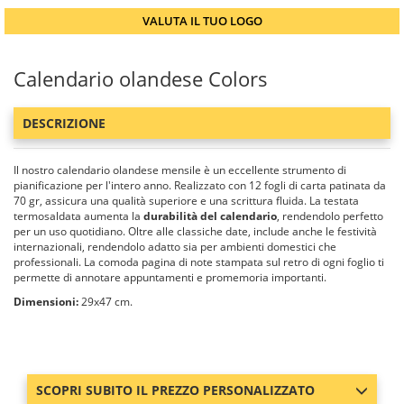
VALUTA IL TUO LOGO
Calendario olandese Colors
DESCRIZIONE
Il nostro calendario olandese mensile è un eccellente strumento di
pianificazione per l'intero anno. Realizzato con 12 fogli di carta patinata da
70 gr, assicura una qualità superiore e una scrittura fluida. La testata
termosaldata aumenta la
durabilità del calendario
, rendendolo perfetto
per un uso quotidiano. Oltre alle classiche date, include anche le festività
internazionali, rendendolo adatto sia per ambienti domestici che
professionali. La comoda pagina di note stampata sul retro di ogni foglio ti
permette di annotare appuntamenti e promemoria importanti.
Dimensioni:
29x47 cm.
SCOPRI SUBITO IL PREZZO PERSONALIZZATO