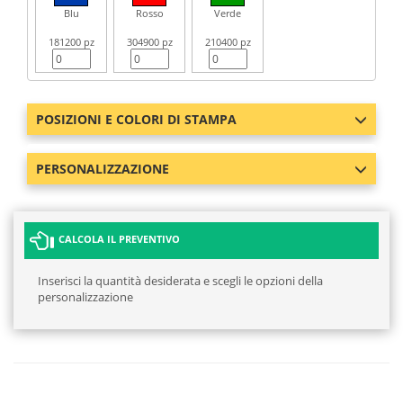
Blu
Rosso
Verde
181200 pz
304900 pz
210400 pz
POSIZIONI E COLORI DI STAMPA
PERSONALIZZAZIONE
CALCOLA IL PREVENTIVO
Inserisci la quantità desiderata e scegli le opzioni della
personalizzazione