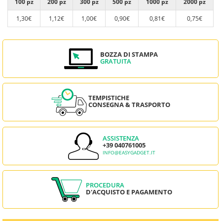
100 pz
200 pz
300 pz
500 pz
1000 pz
2000 pz
1,30€
1,12€
1,00€
0,90€
0,81€
0,75€
BOZZA DI STAMPA
GRATUITA
TEMPISTICHE
CONSEGNA & TRASPORTO
ASSISTENZA
+39 040761005
INFO@EASYGADGET.IT
PROCEDURA
D'ACQUISTO E PAGAMENTO