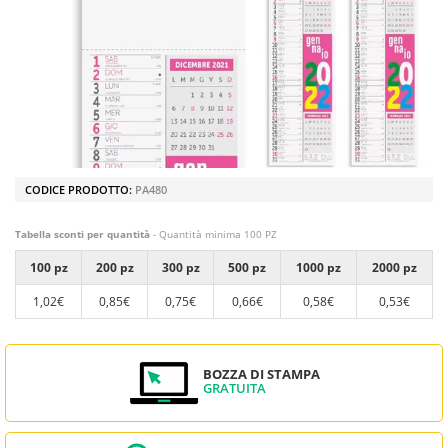
CODICE PRODOTTO:
PA480
Tabella sconti per quantità
- Quantità minima 100 PZ
100 pz
200 pz
300 pz
500 pz
1000 pz
2000 pz
1,02€
0,85€
0,75€
0,66€
0,58€
0,53€
BOZZA DI STAMPA
GRATUITA