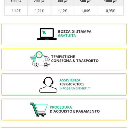
100 pz
200 pz
300 pz
500 pz
1000 pz
1,42€
1,21€
1,12€
1,04€
0,95€
BOZZA DI STAMPA
GRATUITA
TEMPISTICHE
CONSEGNA & TRASPORTO
ASSISTENZA
+39 040761005
INFO@EASYGADGET.IT
PROCEDURA
D'ACQUISTO E PAGAMENTO