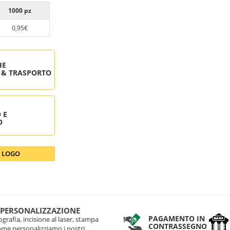
1000 pz
0,95€
HE
 & TRASPORTO
 E
O
O LOGO
 PERSONALIZZAZIONE
PAGAMENTO IN
grafia, incisione al laser, stampa
CONTRASSEGNO
come personalizziamo i nostri