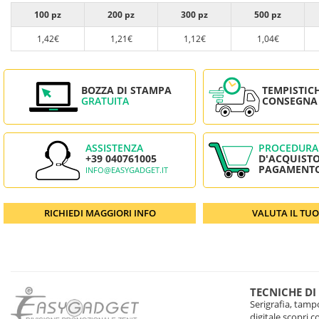
100 pz
200 pz
300 pz
500 pz
1,42€
1,21€
1,12€
1,04€
BOZZA DI STAMPA
TEMPISTIC
GRATUITA
CONSEGNA
ASSISTENZA
PROCEDURA
+39 040761005
D'ACQUISTO
PAGAMENT
INFO@EASYGADGET.IT
RICHIEDI MAGGIORI INFO
VALUTA IL TU
TECNICHE DI
Serigrafia, tampo
digitale scopri 