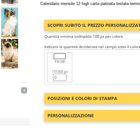
Calendario mensile 12 fogli carta patinata testata term
SCOPRI SUBITO IL PREZZO PERSONALIZZA
Quantità minima ordinabile 100 pz per colore
Indicare la quantità desiderata nel campo sotto il color
PA108
131500 pz
POSIZIONI E COLORI DI STAMPA
PERSONALIZZAZIONE