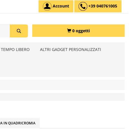
Account
+39 040761005
0 oggetti
 TEMPO LIBERO
ALTRI GADGET PERSONALIZZATI
A IN QUADRICROMIA