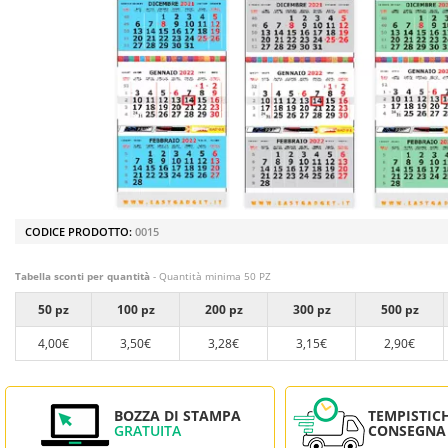
CODICE PRODOTTO:
0015
Tabella sconti per quantità
- Quantità minima 50 PZ
50 pz
100 pz
200 pz
300 pz
500 pz
4,00€
3,50€
3,28€
3,15€
2,90€
BOZZA DI STAMPA
TEMPISTIC
GRATUITA
CONSEGNA