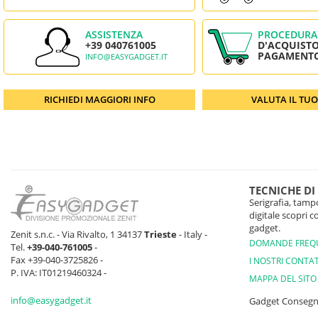
ASSISTENZA
PROCEDURA
+39 040761005
D'ACQUISTO
PAGAMENT
INFO@EASYGADGET.IT
RICHIEDI MAGGIORI INFO
VALUTA IL TU
TECNICHE DI
Serigrafia, tampo
digitale scopri 
gadget.
Zenit s.n.c. - Via Rivalto, 1 34137
Trieste
- Italy -
DOMANDE FREQ
Tel.
+39-040-761005
-
Fax +39-040-3725826 -
I NOSTRI CONTAT
P. IVA: IT01219460324 -
MAPPA DEL SITO
info@easygadget.it
Gadget Conseg