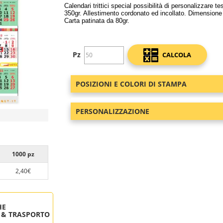
Calendari trittici special possibilità di personalizzare
350gr. Allestimento cordonato ed incollato. Dimensione 3
Carta patinata da 80gr.
Pz
CALCOLA
POSIZIONI E COLORI DI STAMPA
PERSONALIZZAZIONE
1000 pz
2,40€
HE
 & TRASPORTO