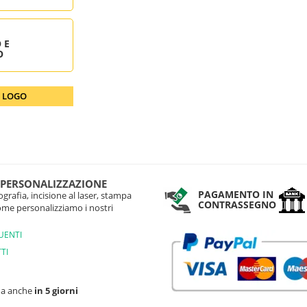
 E
O
O LOGO
 PERSONALIZZAZIONE
PAGAMENTO IN
grafia, incisione al laser, stampa
CONTRASSEGNO
come personalizziamo i nostri
UENTI
TI
na anche
in 5 giorni