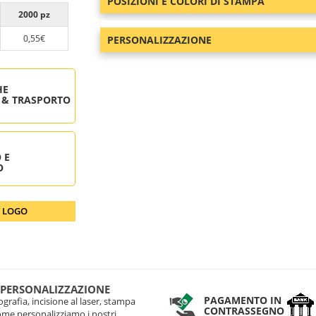
POSIZIONI E COLORI DI STAMPA
2000 pz
0,55€
PERSONALIZZAZIONE
HE
 & TRASPORTO
 E
O
O LOGO
 PERSONALIZZAZIONE
PAGAMENTO IN
grafia, incisione al laser, stampa
CONTRASSEGNO
come personalizziamo i nostri