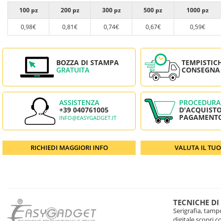
100 pz
200 pz
300 pz
500 pz
1000 pz
0,98€
0,81€
0,74€
0,67€
0,59€
BOZZA DI STAMPA
TEMPISTIC
GRATUITA
CONSEGNA
ASSISTENZA
PROCEDURA
+39 040761005
D'ACQUISTO
PAGAMENT
INFO@EASYGADGET.IT
RICHIEDI MAGGIORI INFO
VALUTA IL TU
TECNICHE DI
Serigrafia, tampo
digitale scopri 