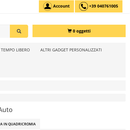
Account
+39 040761005
0 oggetti
 TEMPO LIBERO
ALTRI GADGET PERSONALIZZATI
 Auto
A IN QUADRICROMIA