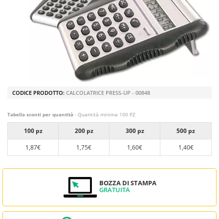
CODICE PRODOTTO:
CALCOLATRICE PRESS-UP - 00848
Tabella sconti per quantità
- Quantità minima 100 PZ
100 pz
200 pz
300 pz
500 pz
1,87€
1,75€
1,60€
1,40€
BOZZA DI STAMPA
GRATUITA