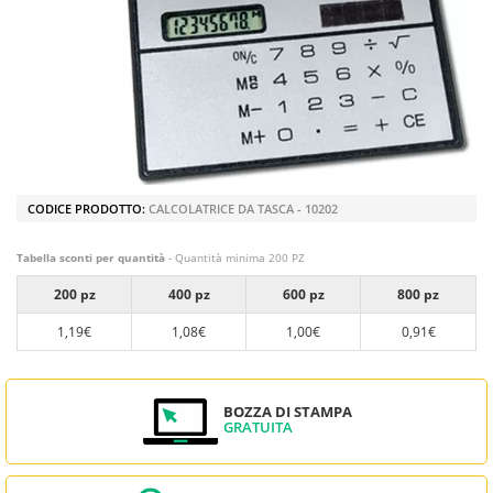
CODICE PRODOTTO:
CALCOLATRICE DA TASCA - 10202
Tabella sconti per quantità
- Quantità minima 200 PZ
200 pz
400 pz
600 pz
800 pz
1,19€
1,08€
1,00€
0,91€
BOZZA DI STAMPA
GRATUITA