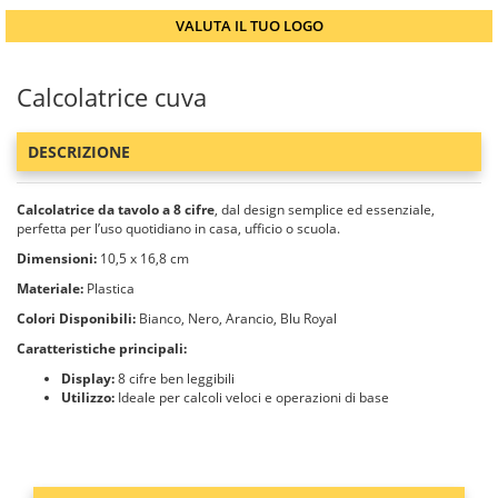
VALUTA IL TUO LOGO
Calcolatrice cuva
DESCRIZIONE
Calcolatrice da tavolo a 8 cifre
, dal design semplice ed essenziale,
perfetta per l’uso quotidiano in casa, ufficio o scuola.
Dimensioni:
10,5 x 16,8 cm
Materiale:
Plastica
Colori Disponibili:
Bianco, Nero, Arancio, Blu Royal
Caratteristiche principali:
Display:
8 cifre ben leggibili
Utilizzo:
Ideale per calcoli veloci e operazioni di base