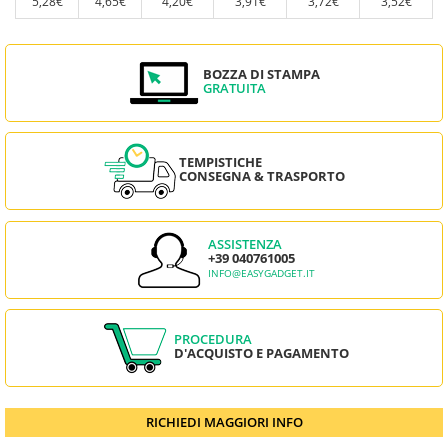
5,28€
4,65€
4,20€
3,91€
3,72€
3,52€
BOZZA DI STAMPA
GRATUITA
TEMPISTICHE
CONSEGNA & TRASPORTO
ASSISTENZA
+39 040761005
INFO@EASYGADGET.IT
PROCEDURA
D'ACQUISTO E PAGAMENTO
RICHIEDI MAGGIORI INFO