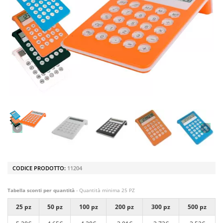
CODICE PRODOTTO:
11204
Tabella sconti per quantità
- Quantità minima 25 PZ
25 pz
50 pz
100 pz
200 pz
300 pz
500 pz