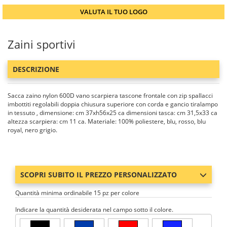
VALUTA IL TUO LOGO
Zaini sportivi
DESCRIZIONE
Sacca zaino nylon 600D vano scarpiera tascone frontale con zip spallacci
imbottiti regolabili doppia chiusura superiore con corda e gancio tiralampo
in tessuto , dimensione: cm 37xh56x25 ca dimensioni tasca: cm 31,5x33 ca
altezza scarpiera: cm 11 ca. Materiale: 100% poliestere, blu, rosso, blu
royal, nero grigio.
SCOPRI SUBITO IL PREZZO PERSONALIZZATO
Quantità minima ordinabile 15 pz per colore
Indicare la quantità desiderata nel campo sotto il colore.