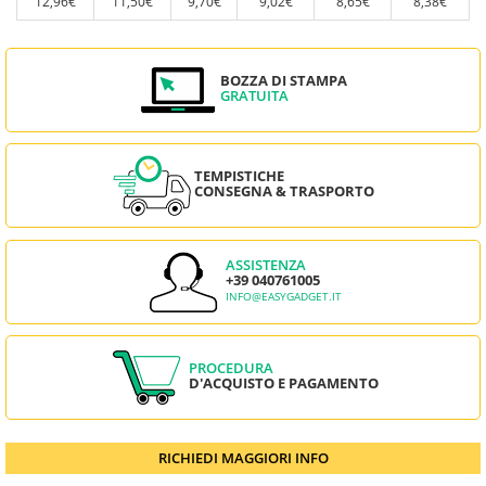
12,96€
11,50€
9,70€
9,02€
8,65€
8,38€
BOZZA DI STAMPA
GRATUITA
TEMPISTICHE
CONSEGNA & TRASPORTO
ASSISTENZA
+39 040761005
INFO@EASYGADGET.IT
PROCEDURA
D'ACQUISTO E PAGAMENTO
RICHIEDI MAGGIORI INFO