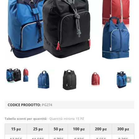
CODICE PRODOTTO:
PG274
Tabella sconti per quantità
- Quantità minima 15 PZ
15 pz
25 pz
50 pz
100 pz
200 pz
300 pz