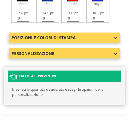
Nero
Blu
Rosso
Royal
732 pz
2495 pz
338 pz
1015 pz
POSIZIONI E COLORI DI STAMPA
PERSONALIZZAZIONE
CALCOLA IL PREVENTIVO
Inserisci la quantità desiderata e scegli le opzioni della
personalizzazione