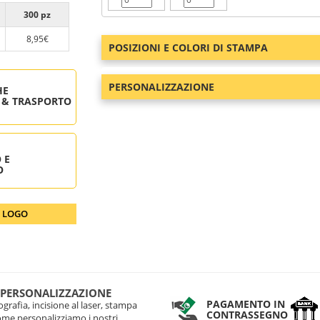
300 pz
8,95€
POSIZIONI E COLORI DI STAMPA
PERSONALIZZAZIONE
HE
 & TRASPORTO
 E
O
O LOGO
 PERSONALIZZAZIONE
PAGAMENTO IN
grafia, incisione al laser, stampa
CONTRASSEGNO
come personalizziamo i nostri