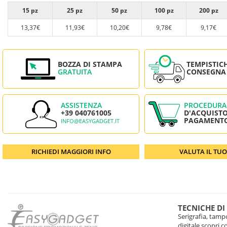
15 pz
25 pz
50 pz
100 pz
200 pz
13,37€
11,93€
10,20€
9,78€
9,17€
BOZZA DI STAMPA
TEMPISTIC
GRATUITA
CONSEGNA
ASSISTENZA
PROCEDURA
+39 040761005
D'ACQUISTO
PAGAMENT
INFO@EASYGADGET.IT
RICHIEDI MAGGIORI INFO
VALUTA IL TU
TECNICHE DI
Serigrafia, tampo
digitale scopri 