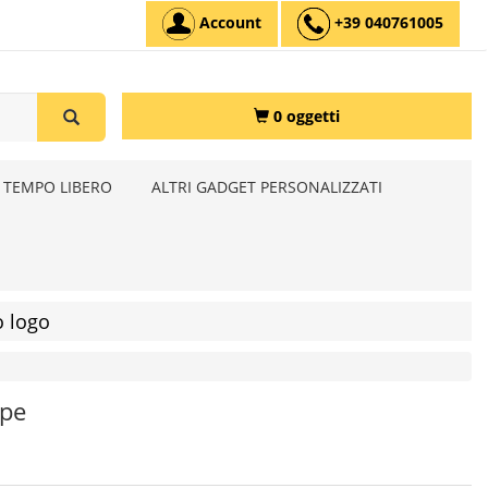
Account
+39 040761005
0 oggetti
 TEMPO LIBERO
ALTRI GADGET PERSONALIZZATI
o logo
rpe