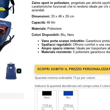
Zaino sport in poliestere
, progettato per attività spor
caratteristiche funzionali che lo rendono ideale per chi
aziendali.
Dimensioni:
33 x 48 x 29 cm
Capacità:
46 litri
Materiale:
Poliestere
Colori Disponibili:
Blu, Nero
Vano porta scarpe imbottito:
Garantisce protez
Spallacci regolabili:
Offrono comfort e una vesti
Ampio spazio interno:
Ideale per trasportare ab
Materiale resistente:
Il poliestere garantisce dur
SCOPRI SUBITO IL PREZZO PERSONALIZZA
Quantità minima ordinabile 15 pz per colore
Indicare la quantità desiderata nel campo sotto il color
Nero
Blu
1125 pz
1250 pz