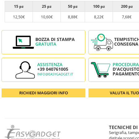
15 pz
25 pz
50 pz
100 pz
200 pz
12,50€
10,60€
8,88€
8,22€
7,68€
BOZZA DI STAMPA
TEMPISTIC
GRATUITA
CONSEGNA
ASSISTENZA
PROCEDURA
+39 040761005
D'ACQUISTO
PAGAMENT
INFO@EASYGADGET.IT
RICHIEDI MAGGIORI INFO
VALUTA IL TU
TECNICHE DI
Serigrafia, tampo
digitale scopri 