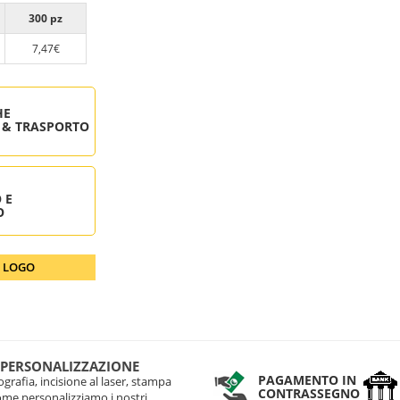
300 pz
7,47€
HE
 & TRASPORTO
 E
O
O LOGO
 PERSONALIZZAZIONE
PAGAMENTO IN
grafia, incisione al laser, stampa
CONTRASSEGNO
come personalizziamo i nostri