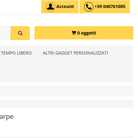
Account
+39 040761005
0 oggetti
 TEMPO LIBERO
ALTRI GADGET PERSONALIZZATI
carpe