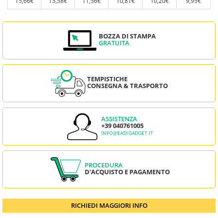
15,66€
13,58€
11,56€
10,81€
10,20€
9,95€
BOZZA DI STAMPA
GRATUITA
TEMPISTICHE
CONSEGNA & TRASPORTO
ASSISTENZA
+39 040761005
INFO@EASYGADGET.IT
PROCEDURA
D'ACQUISTO E PAGAMENTO
RICHIEDI MAGGIORI INFO