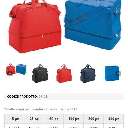
CODICE PRODOTTO:
06128
Tabella sconti per quantità
- Quantità minima 15 PZ
15 pz
25 pz
50 pz
100 pz
200 pz
300 pz