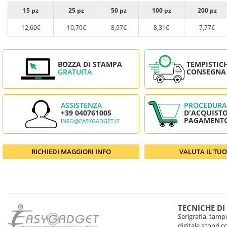
15 pz
25 pz
50 pz
100 pz
200 pz
12,60€
10,70€
8,97€
8,31€
7,77€
BOZZA DI STAMPA
TEMPISTIC
GRATUITA
CONSEGNA
ASSISTENZA
PROCEDURA
+39 040761005
D'ACQUISTO
PAGAMENT
INFO@EASYGADGET.IT
RICHIEDI MAGGIORI INFO
VALUTA IL TU
TECNICHE DI
Serigrafia, tampo
digitale scopri 