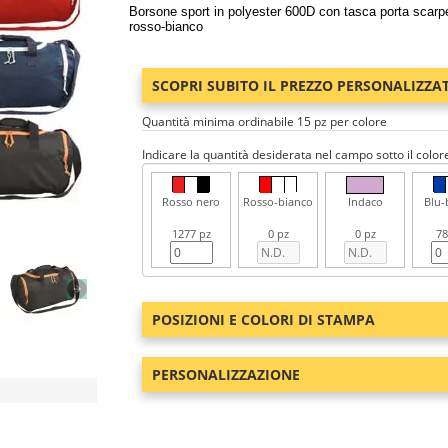
Borsone sport in polyester 600D con tasca porta scarpe 
rosso-bianco
SCOPRI SUBITO IL PREZZO PERSONALIZZA
Quantità minima ordinabile 15 pz per colore
Indicare la quantità desiderata nel campo sotto il color
Rosso nero
Rosso-bianco
Indaco
Blu-
1277 pz
0 pz
0 pz
78
POSIZIONI E COLORI DI STAMPA
PERSONALIZZAZIONE