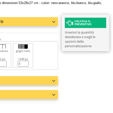
dimensioni 53x28x27 cm - colori: nero-arancio, blu-bianco, blu-giallo,
TO
CALCOLA IL
PREVENTIVO
Inserisci la quantità
desiderata e scegli le
e.
opzioni della
personalizzazione
bianco
grigio-nero
2 pz
1249 pz