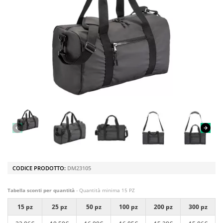
CODICE PRODOTTO:
DM23105
Tabella sconti per quantità
- Quantità minima 15 PZ
15 pz
25 pz
50 pz
100 pz
200 pz
300 pz