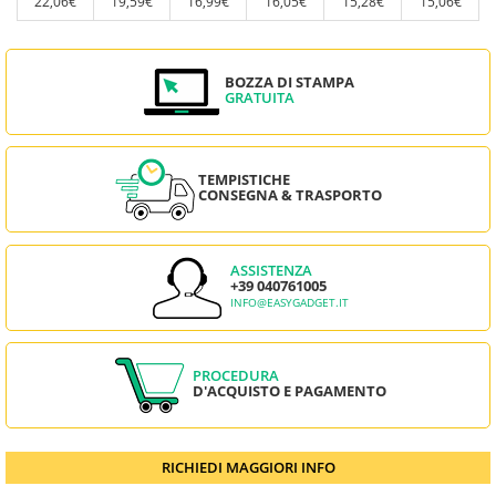
22,06€
19,59€
16,99€
16,05€
15,28€
15,06€
BOZZA DI STAMPA
GRATUITA
TEMPISTICHE
CONSEGNA & TRASPORTO
ASSISTENZA
+39 040761005
INFO@EASYGADGET.IT
PROCEDURA
D'ACQUISTO E PAGAMENTO
RICHIEDI MAGGIORI INFO