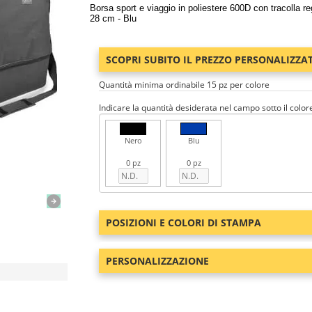
Borsa sport e viaggio in poliestere 600D con tracolla r
28 cm - Blu
SCOPRI SUBITO IL PREZZO PERSONALIZZA
Quantità minima ordinabile 15 pz per colore
Indicare la quantità desiderata nel campo sotto il color
Nero
Blu
0 pz
0 pz
POSIZIONI E COLORI DI STAMPA
PERSONALIZZAZIONE