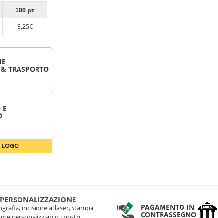
300 pz
8,25€
HE
 & TRASPORTO
 E
O
O LOGO
 PERSONALIZZAZIONE
PAGAMENTO IN
grafia, incisione al laser, stampa
CONTRASSEGNO
come personalizziamo i nostri