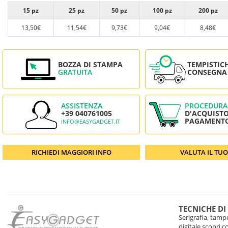
15 pz
25 pz
50 pz
100 pz
200 pz
13,50€
11,54€
9,73€
9,04€
8,48€
BOZZA DI STAMPA
TEMPISTIC
GRATUITA
CONSEGNA
ASSISTENZA
PROCEDURA
+39 040761005
D'ACQUISTO
PAGAMENT
INFO@EASYGADGET.IT
RICHIEDI MAGGIORI INFO
VALUTA IL TU
TECNICHE DI
Serigrafia, tampo
digitale scopri 