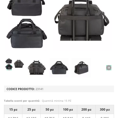
CODICE PRODOTTO:
23141
Tabella sconti per quantità
- Quantità minima 15 PZ
15 pz
25 pz
50 pz
100 pz
200 pz
300 pz