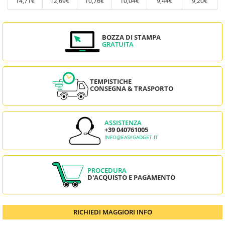
14,71€
12,69€
10,76€
10,04€
9,44€
9,20€
BOZZA DI STAMPA
GRATUITA
TEMPISTICHE
CONSEGNA & TRASPORTO
ASSISTENZA
+39 040761005
INFO@EASYGADGET.IT
PROCEDURA
D'ACQUISTO E PAGAMENTO
RICHIEDI MAGGIORI INFO