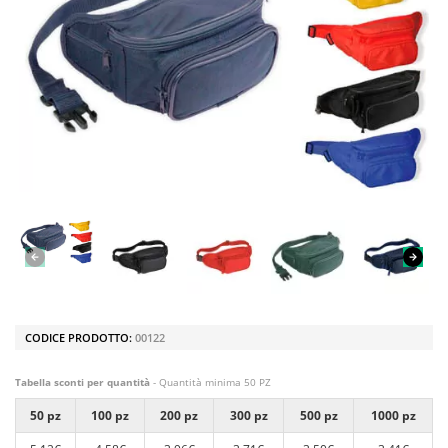
CODICE PRODOTTO:
00122
Tabella sconti per quantità
- Quantità minima 50 PZ
50 pz
100 pz
200 pz
300 pz
500 pz
1000 pz