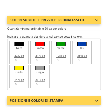
SCOPRI SUBITO IL PREZZO PERSONALIZZATO
Quantità minima ordinabile 50 pz per colore
Indicare la quantità desiderata nel campo sotto il colore.
Nero
Rosso
Verde
Blu
2030 pz
2177 pz
1951 pz
3846 pz
Giallo
Grigio
1473 pz
2515 pz
POSIZIONI E COLORI DI STAMPA