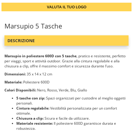
VALUTA IL TUO LOGO
Marsupio 5 Tasche
DESCRIZIONE
Marsupio in poliestere 600D con 5 tasche
, pratico e resistente, perfetto
per viaggi, sport e attività outdoor. Grazie alla cintura regolabile e alla
chiusura a clip, offre il massimo comfort e sicurezza durante l’uso.
Dimensioni:
35 x 14 x 12 cm
Materiale:
Poliestere 600D
Colori Disponibili:
Nero, Rosso, Verde, Blu, Giallo
5 tasche con zip:
Spazi organizzati per custodire al meglio oggetti
personali.
Cintura regolabile:
Vestibilità personalizzata per un comfort
ottimale.
Chiusura a clip:
Sicura e facile da utilizzare.
Materiale resistente:
Il poliestere 600D garantisce durata e
robustezza.