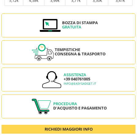
5,12€
4,58€
3,96€
3,71€
3,50€
3,41€
BOZZA DI STAMPA
GRATUITA
TEMPISTICHE
CONSEGNA & TRASPORTO
ASSISTENZA
+39 040761005
INFO@EASYGADGET.IT
PROCEDURA
D'ACQUISTO E PAGAMENTO
RICHIEDI MAGGIORI INFO