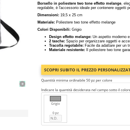
Borsello in poliestere two tone effetto melange
, ele
regolabile, è l'accessorio ideale per contenere oggetti 
Dimensioni:
19,5 x 25 cm
Materiale:
Poliestere two tone effetto melange
Colori Disponibili:
Grigio
Design effetto melange:
Un aspetto moderno e s
2 tasche:
Spazio per organizzare oggetti e acces
Tracolla regolabile:
Facile da adattare per un t
Materiale resistente:
Il poliestere two tone garan
SCOPRI SUBITO IL PREZZO PERSONALIZZA
Quantità minima ordinabile 50 pz per colore
Indicare la quantità desiderata nel campo sotto il color
Grigio
0 pz