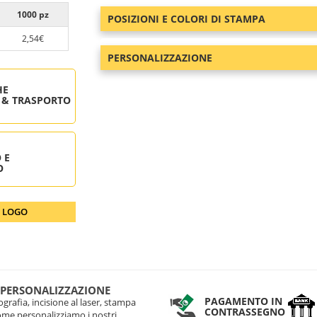
1000 pz
POSIZIONI E COLORI DI STAMPA
2,54€
PERSONALIZZAZIONE
HE
 & TRASPORTO
 E
O
O LOGO
 PERSONALIZZAZIONE
PAGAMENTO IN
grafia, incisione al laser, stampa
CONTRASSEGNO
come personalizziamo i nostri