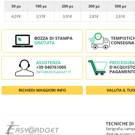
50 pz
100 pz
200 pz
300 pz
500 pz
4,07€
3,57€
3,01€
2,81€
2,61€
BOZZA DI STAMPA
TEMPISTIC
GRATUITA
CONSEGNA
ASSISTENZA
PROCEDURA
+39 040761005
D'ACQUISTO
PAGAMENT
INFO@EASYGADGET.IT
RICHIEDI MAGGIORI INFO
VALUTA IL TU
TECNICHE DI
Serigrafia, tampo
digitale scopri 