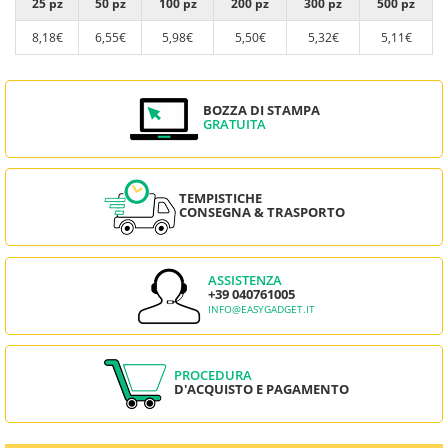
25 pz
50 pz
100 pz
200 pz
300 pz
500 pz
8,18€
6,55€
5,98€
5,50€
5,32€
5,11€
BOZZA DI STAMPA
GRATUITA
TEMPISTICHE
CONSEGNA & TRASPORTO
ASSISTENZA
+39 040761005
INFO@EASYGADGET.IT
PROCEDURA
D'ACQUISTO E PAGAMENTO