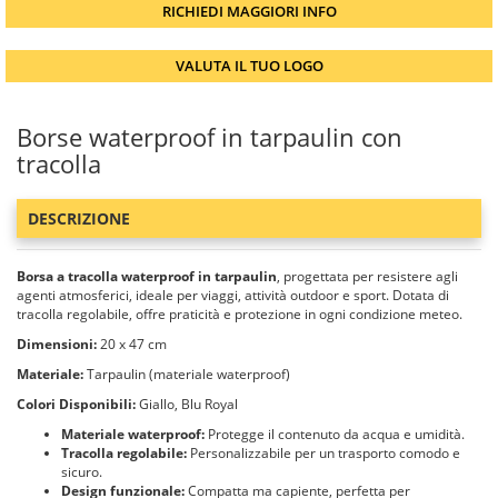
RICHIEDI MAGGIORI INFO
VALUTA IL TUO LOGO
Borse waterproof in tarpaulin con
tracolla
DESCRIZIONE
Borsa a tracolla waterproof in tarpaulin
, progettata per resistere agli
agenti atmosferici, ideale per viaggi, attività outdoor e sport. Dotata di
tracolla regolabile, offre praticità e protezione in ogni condizione meteo.
Dimensioni:
20 x 47 cm
Materiale:
Tarpaulin (materiale waterproof)
Colori Disponibili:
Giallo, Blu Royal
Materiale waterproof:
Protegge il contenuto da acqua e umidità.
Tracolla regolabile:
Personalizzabile per un trasporto comodo e
sicuro.
Design funzionale:
Compatta ma capiente, perfetta per