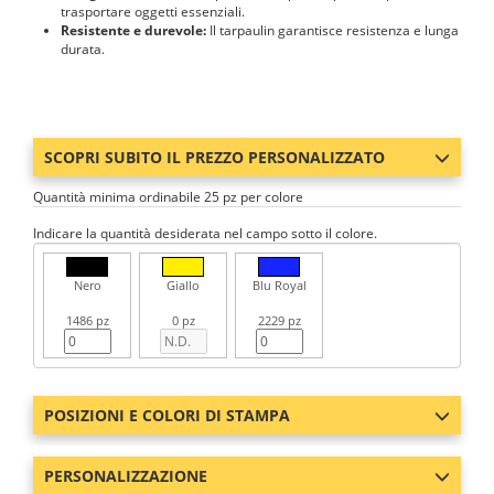
trasportare oggetti essenziali.
Resistente e durevole:
Il tarpaulin garantisce resistenza e lunga
durata.
SCOPRI SUBITO IL PREZZO PERSONALIZZATO
Quantità minima ordinabile 25 pz per colore
Indicare la quantità desiderata nel campo sotto il colore.
Nero
Giallo
Blu Royal
1486 pz
0 pz
2229 pz
POSIZIONI E COLORI DI STAMPA
PERSONALIZZAZIONE