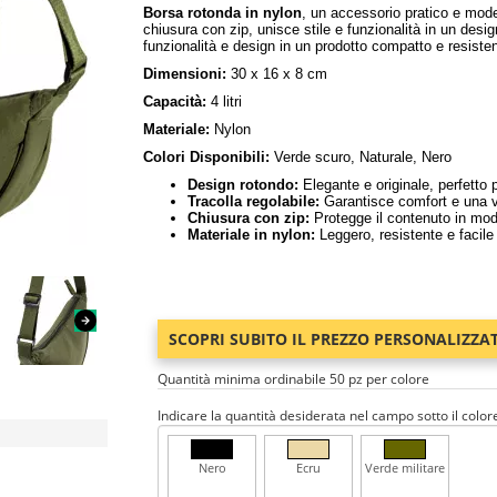
Borsa rotonda in nylon
, un accessorio pratico e moder
chiusura con zip, unisce stile e funzionalità in un des
funzionalità e design in un prodotto compatto e resisten
Dimensioni:
30 x 16 x 8 cm
Capacità:
4 litri
Materiale:
Nylon
Colori Disponibili:
Verde scuro, Naturale, Nero
Design rotondo:
Elegante e originale, perfetto 
Tracolla regolabile:
Garantisce comfort e una ves
Chiusura con zip:
Protegge il contenuto in mod
Materiale in nylon:
Leggero, resistente e facile 
SCOPRI SUBITO IL PREZZO PERSONALIZZA
Quantità minima ordinabile 50 pz per colore
Indicare la quantità desiderata nel campo sotto il color
Nero
Ecru
Verde militare