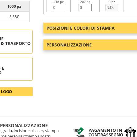
418 pz
202 pz
0 pz
1000 pz
3,38€
POSIZIONI E COLORI DI STAMPA
HE
 & TRASPORTO
PERSONALIZZAZIONE
 E
O
O LOGO
 PERSONALIZZAZIONE
PAGAMENTO IN
grafia, incisione al laser, stampa
CONTRASSEGNO
come personalizziamo i nostri