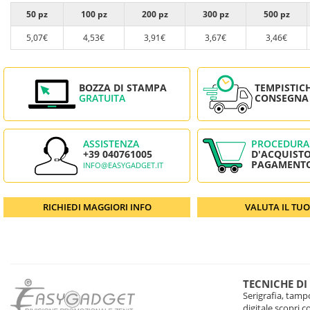
50 pz
100 pz
200 pz
300 pz
500 pz
5,07€
4,53€
3,91€
3,67€
3,46€
BOZZA DI STAMPA
TEMPISTIC
GRATUITA
CONSEGNA
ASSISTENZA
PROCEDURA
+39 040761005
D'ACQUISTO
PAGAMENT
INFO@EASYGADGET.IT
RICHIEDI MAGGIORI INFO
VALUTA IL TU
TECNICHE DI
Serigrafia, tampo
digitale scopri 