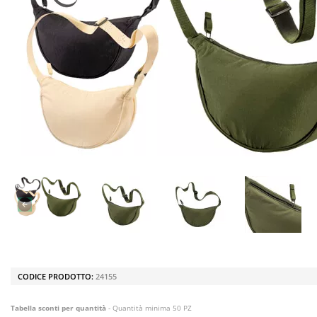
CODICE PRODOTTO:
24155
Tabella sconti per quantità
- Quantità minima 50 PZ