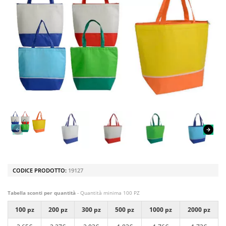
CODICE PRODOTTO:
19127
Tabella sconti per quantità
- Quantità minima 100 PZ
100 pz
200 pz
300 pz
500 pz
1000 pz
2000 pz