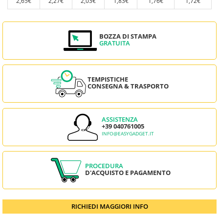
2,65€
2,27€
2,03€
1,83€
1,76€
1,72€
BOZZA DI STAMPA
GRATUITA
TEMPISTICHE
CONSEGNA & TRASPORTO
ASSISTENZA
+39 040761005
INFO@EASYGADGET.IT
PROCEDURA
D'ACQUISTO E PAGAMENTO
RICHIEDI MAGGIORI INFO