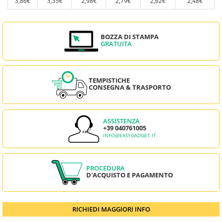
3,86€
3,35€
2,98€
2,79€
2,62€
2,48€
BOZZA DI STAMPA
GRATUITA
TEMPISTICHE
CONSEGNA & TRASPORTO
ASSISTENZA
+39 040761005
INFO@EASYGADGET.IT
PROCEDURA
D'ACQUISTO E PAGAMENTO
RICHIEDI MAGGIORI INFO