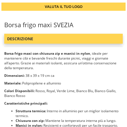
VALUTA IL TUO LOGO
Borsa frigo maxi SVEZIA
DESCRIZIONE
Borsa frigo maxi con chiusura zip e manici in nylon
, ideale per
mantenere cibi e bevande freschi durante picnic, viaggi e giornate
all’aperto. Grazie ai materiali isolanti, assicura un’ottima conservazione
della temperatura.
Dimensioni:
38 x 39 x 19 cm ca
Materiale:
Polipropilene e alluminio
Colori Disponibili:
Rosso, Royal, Verde Lime, Bianco Blu, Bianco Giallo,
Bianco Rosso
Caratteristiche principali:
Struttura termica:
Interno in alluminio per un miglior isolamento
termico.
Chiusura con zip:
Mantiene la temperatura interna più a lungo.
Manici in nylon:
Resistenti e confortevoli per un facile trasporto.