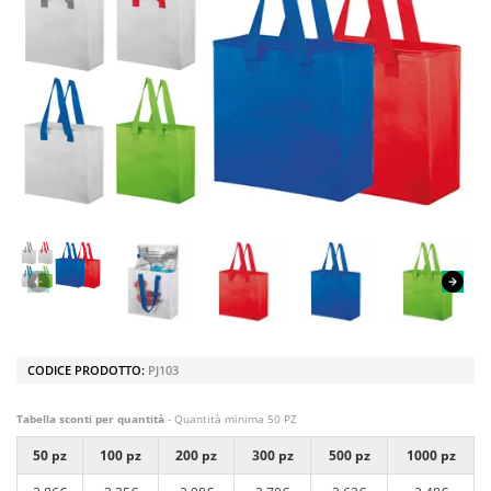
CODICE PRODOTTO:
PJ103
Tabella sconti per quantità
- Quantità minima 50 PZ
50 pz
100 pz
200 pz
300 pz
500 pz
1000 pz