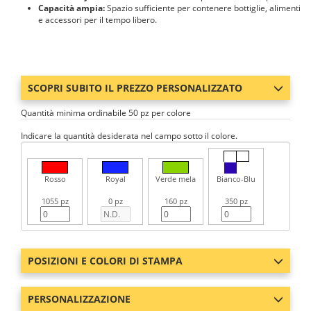
Capacità ampia:
Spazio sufficiente per contenere bottiglie, alimenti
e accessori per il tempo libero.
SCOPRI SUBITO IL PREZZO PERSONALIZZATO
Quantità minima ordinabile 50 pz per colore
Indicare la quantità desiderata nel campo sotto il colore.
Rosso
Royal
Verde mela
Bianco-Blu
1055 pz
0 pz
160 pz
350 pz
POSIZIONI E COLORI DI STAMPA
PERSONALIZZAZIONE