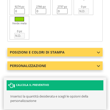
9274 pz
2766 pz
2737 pz
0 pz
Verde mela
0 pz
POSIZIONI E COLORI DI STAMPA
PERSONALIZZAZIONE
CALCOLA IL PREVENTIVO
Inserisci la quantità desiderata e scegli le opzioni della
personalizzazione