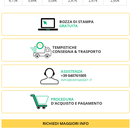
4,15€
3,64€
3,08€
2,87€
2,67€
2,60€
BOZZA DI STAMPA
GRATUITA
TEMPISTICHE
CONSEGNA & TRASPORTO
ASSISTENZA
+39 040761005
INFO@EASYGADGET.IT
PROCEDURA
D'ACQUISTO E PAGAMENTO
RICHIEDI MAGGIORI INFO