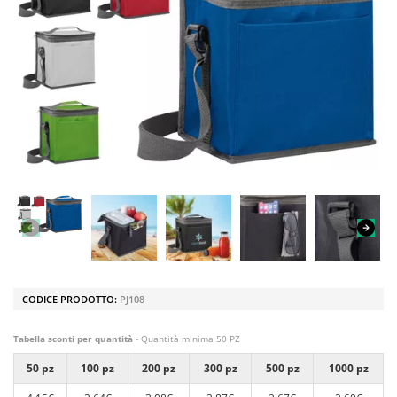
CODICE PRODOTTO:
PJ108
Tabella sconti per quantità
- Quantità minima 50 PZ
50 pz
100 pz
200 pz
300 pz
500 pz
1000 pz