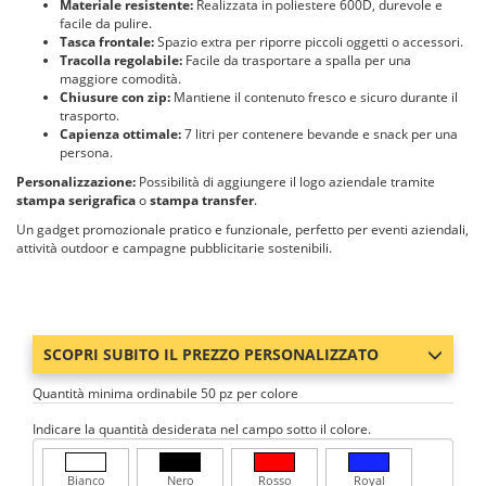
Materiale resistente:
Realizzata in poliestere 600D, durevole e
facile da pulire.
Tasca frontale:
Spazio extra per riporre piccoli oggetti o accessori.
Tracolla regolabile:
Facile da trasportare a spalla per una
maggiore comodità.
Chiusure con zip:
Mantiene il contenuto fresco e sicuro durante il
trasporto.
Capienza ottimale:
7 litri per contenere bevande e snack per una
persona.
Personalizzazione:
Possibilità di aggiungere il logo aziendale tramite
stampa serigrafica
o
stampa transfer
.
Un gadget promozionale pratico e funzionale, perfetto per eventi aziendali,
attività outdoor e campagne pubblicitarie sostenibili.
SCOPRI SUBITO IL PREZZO PERSONALIZZATO
Quantità minima ordinabile 50 pz per colore
Indicare la quantità desiderata nel campo sotto il colore.
Bianco
Nero
Rosso
Royal