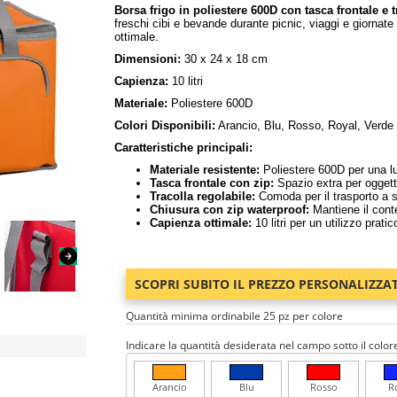
Borsa frigo in poliestere 600D con tasca frontale e t
freschi cibi e bevande durante picnic, viaggi e giornate
ottimale.
Dimensioni:
30 x 24 x 18 cm
Capienza:
10 litri
Materiale:
Poliestere 600D
Colori Disponibili:
Arancio, Blu, Rosso, Royal, Verde
Caratteristiche principali:
Materiale resistente:
Poliestere 600D per una lu
Tasca frontale con zip:
Spazio extra per oggett
Tracolla regolabile:
Comoda per il trasporto a 
Chiusura con zip waterproof:
Mantiene il cont
Capienza ottimale:
10 litri per un utilizzo prati
SCOPRI SUBITO IL PREZZO PERSONALIZZA
Quantità minima ordinabile 25 pz per colore
Indicare la quantità desiderata nel campo sotto il color
Arancio
Blu
Rosso
R