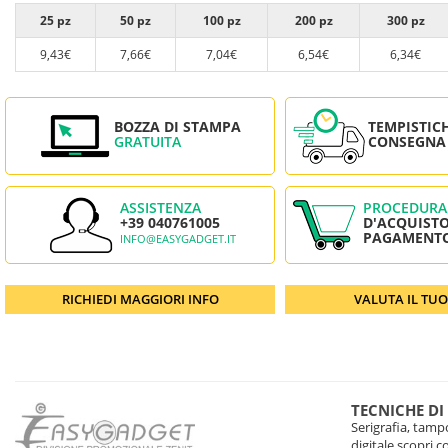
25 pz
50 pz
100 pz
200 pz
300 pz
9,43€
7,66€
7,04€
6,54€
6,34€
BOZZA DI STAMPA
TEMPISTIC
GRATUITA
CONSEGNA
ASSISTENZA
PROCEDURA
+39 040761005
D'ACQUISTO
PAGAMENT
INFO@EASYGADGET.IT
RICHIEDI MAGGIORI INFO
VALUTA IL TU
TECNICHE DI
Serigrafia, tampo
digitale scopri 