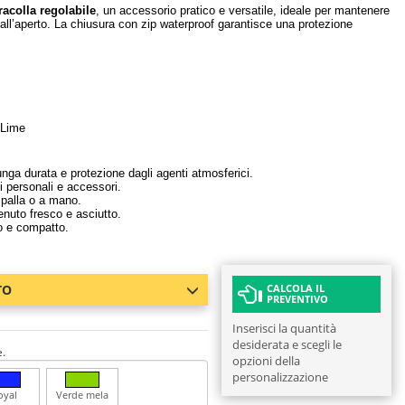
racolla regolabile
, un accessorio pratico e versatile, ideale per mantenere
 all’aperto. La chiusura con zip waterproof garantisce una protezione
 Lime
nga durata e protezione dagli agenti atmosferici.
i personali e accessori.
spalla o a mano.
enuto fresco e asciutto.
co e compatto.
TO
CALCOLA IL
PREVENTIVO
Inserisci la quantità
desiderata e scegli le
e.
opzioni della
personalizzazione
oyal
Verde mela