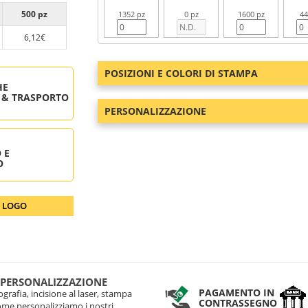
500 pz
1352 pz
0 pz
1600 pz
44
6,12€
POSIZIONI E COLORI DI STAMPA
HE
 & TRASPORTO
PERSONALIZZAZIONE
 E
O
O LOGO
 PERSONALIZZAZIONE
PAGAMENTO IN
grafia, incisione al laser, stampa
CONTRASSEGNO
come personalizziamo i nostri