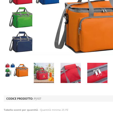
CODICE PRODOTTO:
PJ107
Tabella sconti per quantità
- Quantità minima 25 PZ