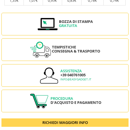
1,35€
1,07€
0,95€
0,83€
0,78€
0,74€
BOZZA DI STAMPA
GRATUITA
TEMPISTICHE
CONSEGNA & TRASPORTO
ASSISTENZA
+39 040761005
INFO@EASYGADGET.IT
PROCEDURA
D'ACQUISTO E PAGAMENTO
RICHIEDI MAGGIORI INFO