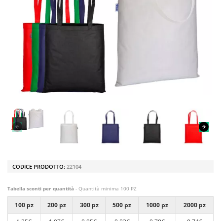
CODICE PRODOTTO:
22104
Tabella sconti per quantità
- Quantità minima 100 PZ
100 pz
200 pz
300 pz
500 pz
1000 pz
2000 pz