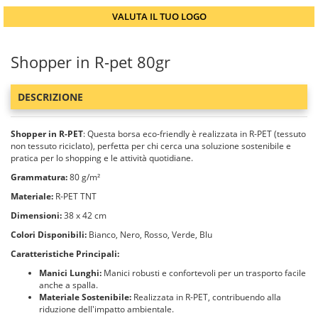
VALUTA IL TUO LOGO
Shopper in R-pet 80gr
DESCRIZIONE
Shopper in R-PET
: Questa borsa eco-friendly è realizzata in R-PET (tessuto
non tessuto riciclato), perfetta per chi cerca una soluzione sostenibile e
pratica per lo shopping e le attività quotidiane.
Grammatura:
80 g/m²
Materiale:
R-PET TNT
Dimensioni:
38 x 42 cm
Colori Disponibili:
Bianco, Nero, Rosso, Verde, Blu
Caratteristiche Principali:
Manici Lunghi:
Manici robusti e confortevoli per un trasporto facile
anche a spalla.
Materiale Sostenibile:
Realizzata in R-PET, contribuendo alla
riduzione dell'impatto ambientale.