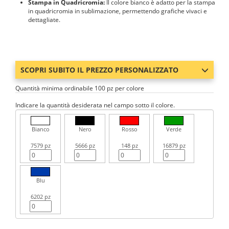
Stampa in Quadricromia:
Il colore bianco è adatto per la stampa
in quadricromia in sublimazione, permettendo grafiche vivaci e
dettagliate.
SCOPRI SUBITO IL PREZZO PERSONALIZZATO
Quantità minima ordinabile 100 pz per colore
Indicare la quantità desiderata nel campo sotto il colore.
Bianco
Nero
Rosso
Verde
7579 pz
5666 pz
148 pz
16879 pz
Blu
6202 pz