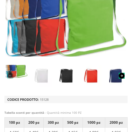
CODICE PRODOTTO:
15128
Tabella sconti per quantità
- Quantità minima 100 PZ
100 pz
200 pz
300 pz
500 pz
1000 pz
2000 pz