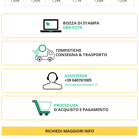
1,68€
1,40€
1,28€
1,15€
1,08€
1,03€
BOZZA DI STAMPA
GRATUITA
TEMPISTICHE
CONSEGNA & TRASPORTO
ASSISTENZA
+39 040761005
INFO@EASYGADGET.IT
PROCEDURA
D'ACQUISTO E PAGAMENTO
RICHIEDI MAGGIORI INFO