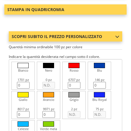
STAMPA IN QUADRICROMIA
SCOPRI SUBITO IL PREZZO PERSONALIZZATO
Quantità minima ordinabile 100 pz per colore
Indicare la quantità desiderata nel campo sotto il colore.
Bianco
Nero
Rosso
Blu
1701 pz
0 pz
6707 pz
146 pz
Giallo
Arancio
Grigio
Blu Royal
8017 pz
9971 pz
2 pz
75 pz
Celeste
Verde mela