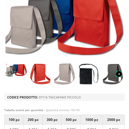
CODICE PRODOTTO:
07116 TASCAPANE PICCOLO
Tabella sconti per quantità
- Quantità minima 100 PZ
100 pz
200 pz
300 pz
500 pz
1000 pz
2000 pz