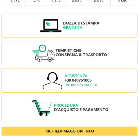
1,58€
1,21€
1,15€
0,98€
0,91€
0,86€
BOZZA DI STAMPA
GRATUITA
TEMPISTICHE
CONSEGNA & TRASPORTO
ASSISTENZA
+39 040761005
INFO@EASYGADGET.IT
PROCEDURA
D'ACQUISTO E PAGAMENTO
RICHIEDI MAGGIORI INFO