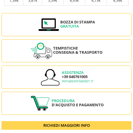
7,34€
5,87€
5,39€
4,93€
4,73€
4,54€
BOZZA DI STAMPA
GRATUITA
TEMPISTICHE
CONSEGNA & TRASPORTO
ASSISTENZA
+39 040761005
INFO@EASYGADGET.IT
PROCEDURA
D'ACQUISTO E PAGAMENTO
RICHIEDI MAGGIORI INFO