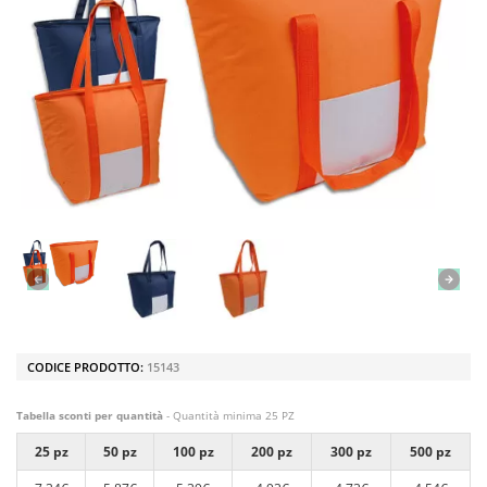
CODICE PRODOTTO:
15143
Tabella sconti per quantità
- Quantità minima 25 PZ
25 pz
50 pz
100 pz
200 pz
300 pz
500 pz