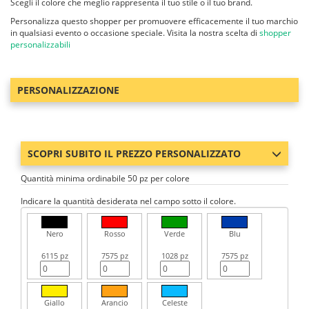
Scegli il colore che meglio rappresenta il tuo stile o il tuo brand.
Personalizza questo shopper per promuovere efficacemente il tuo marchio
in qualsiasi evento o occasione speciale. Visita la nostra scelta di
shopper
personalizzabili
PERSONALIZZAZIONE
SCOPRI SUBITO IL PREZZO PERSONALIZZATO
Quantità minima ordinabile 50 pz per colore
Indicare la quantità desiderata nel campo sotto il colore.
Nero
Rosso
Verde
Blu
6115 pz
7575 pz
1028 pz
7575 pz
Giallo
Arancio
Celeste