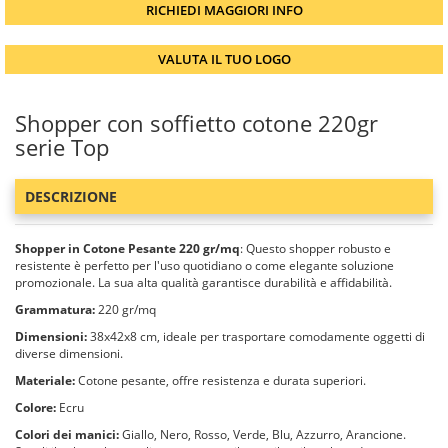
RICHIEDI MAGGIORI INFO
VALUTA IL TUO LOGO
Shopper con soffietto cotone 220gr
serie Top
DESCRIZIONE
Shopper in Cotone Pesante 220 gr/mq
: Questo shopper robusto e
resistente è perfetto per l'uso quotidiano o come elegante soluzione
promozionale. La sua alta qualità garantisce durabilità e affidabilità.
Grammatura:
220 gr/mq
Dimensioni:
38x42x8 cm, ideale per trasportare comodamente oggetti di
diverse dimensioni.
Materiale:
Cotone pesante, offre resistenza e durata superiori.
Colore:
Ecru
Colori dei manici:
Giallo, Nero, Rosso, Verde, Blu, Azzurro, Arancione.