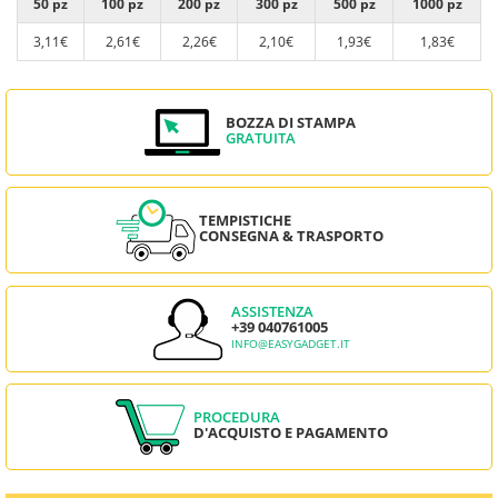
50 pz
100 pz
200 pz
300 pz
500 pz
1000 pz
3,11€
2,61€
2,26€
2,10€
1,93€
1,83€
BOZZA DI STAMPA
GRATUITA
TEMPISTICHE
CONSEGNA & TRASPORTO
ASSISTENZA
+39 040761005
INFO@EASYGADGET.IT
PROCEDURA
D'ACQUISTO E PAGAMENTO