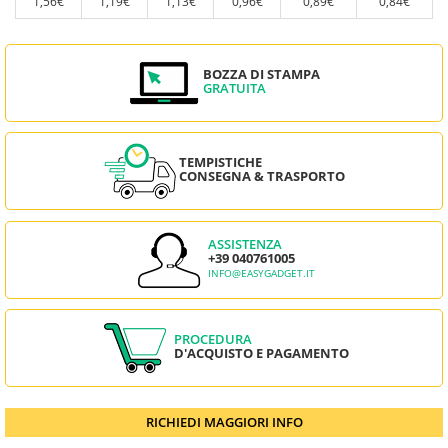
1,56€
1,19€
1,13€
0,96€
0,89€
0,84€
BOZZA DI STAMPA
GRATUITA
TEMPISTICHE
CONSEGNA & TRASPORTO
ASSISTENZA
+39 040761005
INFO@EASYGADGET.IT
PROCEDURA
D'ACQUISTO E PAGAMENTO
RICHIEDI MAGGIORI INFO