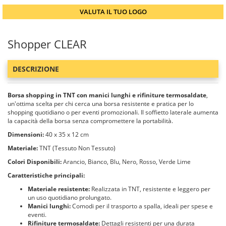
VALUTA IL TUO LOGO
Shopper CLEAR
DESCRIZIONE
Borsa shopping in TNT con manici lunghi e rifiniture termosaldate
,
un'ottima scelta per chi cerca una borsa resistente e pratica per lo
shopping quotidiano o per eventi promozionali. Il soffietto laterale aumenta
la capacità della borsa senza compromettere la portabilità.
Dimensioni:
40 x 35 x 12 cm
Materiale:
TNT (Tessuto Non Tessuto)
Colori Disponibili:
Arancio, Bianco, Blu, Nero, Rosso, Verde Lime
Caratteristiche principali:
Materiale resistente:
Realizzata in TNT, resistente e leggero per
un uso quotidiano prolungato.
Manici lunghi:
Comodi per il trasporto a spalla, ideali per spese e
eventi.
Rifiniture termosaldate:
Dettagli resistenti per una durata