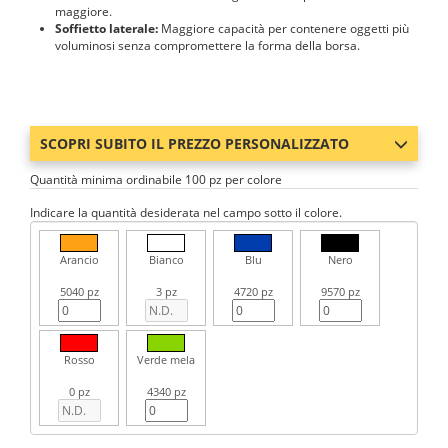
maggiore.
Soffietto laterale:
Maggiore capacità per contenere oggetti più
voluminosi senza compromettere la forma della borsa.
SCOPRI SUBITO IL PREZZO PERSONALIZZATO
Quantità minima ordinabile 100 pz per colore
Indicare la quantità desiderata nel campo sotto il colore.
Arancio
Bianco
Blu
Nero
5040 pz
3 pz
4720 pz
9570 pz
Rosso
Verde mela
0 pz
4340 pz