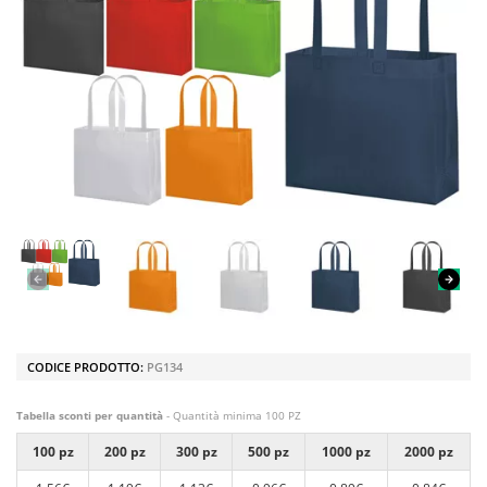
CODICE PRODOTTO:
PG134
Tabella sconti per quantità
- Quantità minima 100 PZ
100 pz
200 pz
300 pz
500 pz
1000 pz
2000 pz