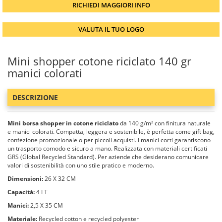
RICHIEDI MAGGIORI INFO
VALUTA IL TUO LOGO
Mini shopper cotone riciclato 140 gr
manici colorati
DESCRIZIONE
Mini borsa shopper in cotone riciclato
da 140 g/m² con finitura naturale
e manici colorati. Compatta, leggera e sostenibile, è perfetta come gift bag,
confezione promozionale o per piccoli acquisti. I manici corti garantiscono
un trasporto comodo e sicuro a mano. Realizzata con materiali certificati
GRS (Global Recycled Standard). Per aziende che desiderano comunicare
valori di sostenibilità con uno stile pratico e moderno.
Dimensioni:
26 X 32 CM
Capacità:
4 LT
Manici:
2,5 X 35 CM
Materiale:
Recycled cotton e recycled polyester