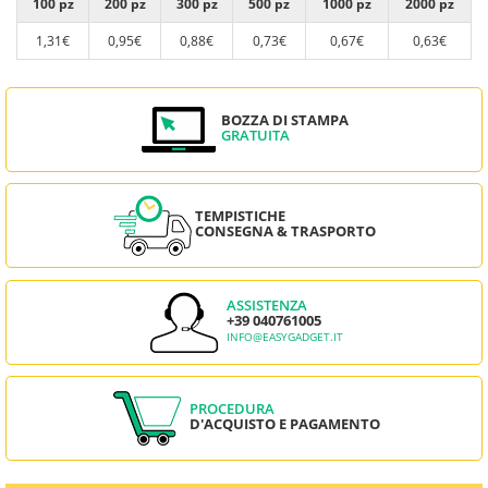
100 pz
200 pz
300 pz
500 pz
1000 pz
2000 pz
1,31€
0,95€
0,88€
0,73€
0,67€
0,63€
BOZZA DI STAMPA
GRATUITA
TEMPISTICHE
CONSEGNA & TRASPORTO
ASSISTENZA
+39 040761005
INFO@EASYGADGET.IT
PROCEDURA
D'ACQUISTO E PAGAMENTO