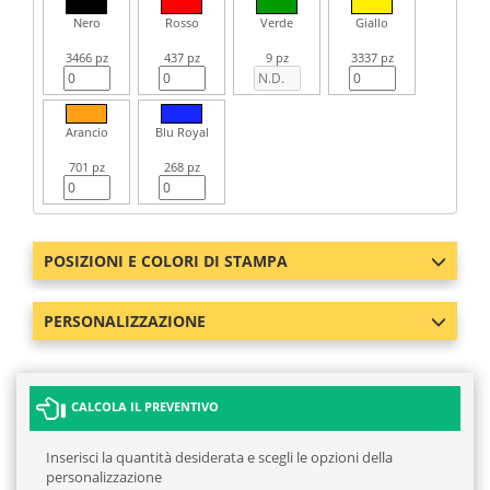
Nero
Rosso
Verde
Giallo
3466 pz
437 pz
9 pz
3337 pz
Arancio
Blu Royal
701 pz
268 pz
POSIZIONI E COLORI DI STAMPA
PERSONALIZZAZIONE
CALCOLA IL PREVENTIVO
Inserisci la quantità desiderata e scegli le opzioni della
personalizzazione