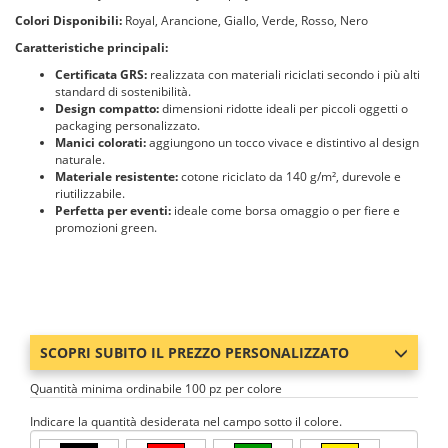
Colori Disponibili:
Royal, Arancione, Giallo, Verde, Rosso, Nero
Caratteristiche principali:
Certificata GRS:
realizzata con materiali riciclati secondo i più alti
standard di sostenibilità.
Design compatto:
dimensioni ridotte ideali per piccoli oggetti o
packaging personalizzato.
Manici colorati:
aggiungono un tocco vivace e distintivo al design
naturale.
Materiale resistente:
cotone riciclato da 140 g/m², durevole e
riutilizzabile.
Perfetta per eventi:
ideale come borsa omaggio o per fiere e
promozioni green.
SCOPRI SUBITO IL PREZZO PERSONALIZZATO
Quantità minima ordinabile 100 pz per colore
Indicare la quantità desiderata nel campo sotto il colore.