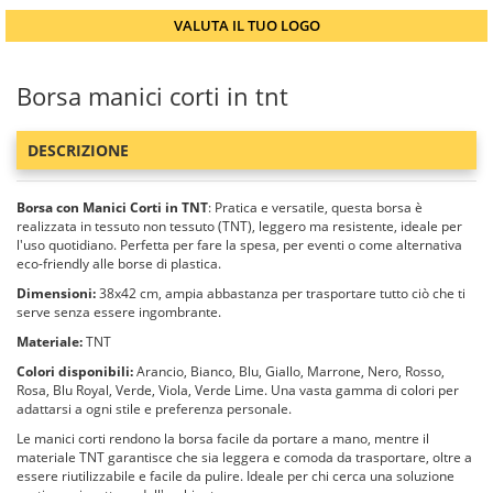
VALUTA IL TUO LOGO
Borsa manici corti in tnt
DESCRIZIONE
Borsa con Manici Corti in TNT
: Pratica e versatile, questa borsa è
realizzata in tessuto non tessuto (TNT), leggero ma resistente, ideale per
l'uso quotidiano. Perfetta per fare la spesa, per eventi o come alternativa
eco-friendly alle borse di plastica.
Dimensioni:
38x42 cm, ampia abbastanza per trasportare tutto ciò che ti
serve senza essere ingombrante.
Materiale:
TNT
Colori disponibili:
Arancio, Bianco, Blu, Giallo, Marrone, Nero, Rosso,
Rosa, Blu Royal, Verde, Viola, Verde Lime. Una vasta gamma di colori per
adattarsi a ogni stile e preferenza personale.
Le manici corti rendono la borsa facile da portare a mano, mentre il
materiale TNT garantisce che sia leggera e comoda da trasportare, oltre a
essere riutilizzabile e facile da pulire. Ideale per chi cerca una soluzione