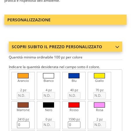
pratica e rispettosa dell'ambiente.
PERSONALIZZAZIONE
SCOPRI SUBITO IL PREZZO PERSONALIZZATO
Quantità minima ordinabile 100 pz per colore
Indicare la quantità desiderata nel campo sotto il colore.
Arancio
Bianco
Blu
Giallo
2 pz
4 pz
40 pz
70 pz
Marrone
Nero
Rosso
Rosa
2410 pz
0 pz
1590 pz
2 pz