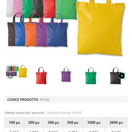
CODICE PRODOTTO:
PG162
Tabella sconti per quantità
- Quantità minima 100 PZ
100 pz
200 pz
300 pz
500 pz
1000 pz
2000 pz