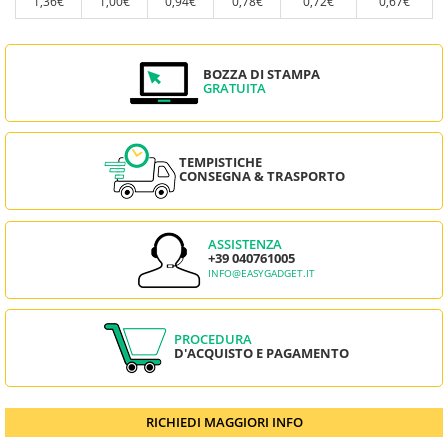
1,36€
1,00€
0,94€
0,78€
0,72€
0,67€
BOZZA DI STAMPA
GRATUITA
TEMPISTICHE
CONSEGNA & TRASPORTO
ASSISTENZA
+39 040761005
INFO@EASYGADGET.IT
PROCEDURA
D'ACQUISTO E PAGAMENTO
RICHIEDI MAGGIORI INFO